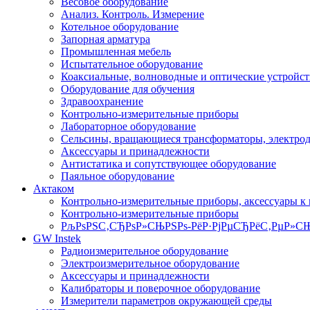
Весовое оборудование
Анализ. Контроль. Измерение
Котельное оборудование
Запорная арматура
Промышленная мебель
Испытательное оборудование
Коаксиальные, волноводные и оптические устройст
Оборудование для обучения
Здравоохранение
Контрольно-измерительные приборы
Лабораторное оборудование
Сельсины, вращающиеся трансформаторы, электро
Аксессуары и принадлежности
Антистатика и сопутствующее оборудование
Паяльное оборудование
Актаком
Контрольно-измерительные приборы, аксессуары к
Контрольно-измерительные приборы
РљРѕРЅС‚СЂРѕР»СЊРЅРѕ-РёР·РјРµСЂРёС‚РµР»СЊ
GW Instek
Радиоизмерительное оборудование
Электроизмерительное оборудование
Аксессуары и принадлежности
Калибраторы и поверочное оборудование
Измерители параметров окружающей среды