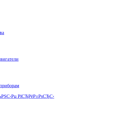
ва
двигатели
 приборам
РЅС‹Рµ РїСЂРёР±РѕСЂС‹