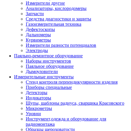
Измерители другие
Анализаторы, кислородомеры
Запчасти
Средства диагностики и защиты
Газоизмерительная техника
Дефектоскопы
Дальномеры
Курвиметры
Измерители разности потенциалов
Электроды
Паяльно-ремонтное оборудование
Наборы инструментов
Паяльное оборудование
Дымоуловители
Измерительные инструменты
Стенд контроля перпендикулярности изделия
Приборы специальные
Детекторы
Индикаторы
Щупы, шаблоны радиуса, сварщика Красовского
Микрометры
Уровни
Инструмент,одежда и оборудование для
радиомонтажа
Образцы шероховатости