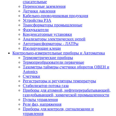
спасательные
Переносные заземления
Датчики давления
Кабельно-проводниковая продукция
Устройства РЗА
Трансформаторы промышленные
Фазоуказатели
Конденсаторные установки
Анализаторы электрических цепей
Автотрансформаторы - ЛАТРы
Изолирующие клещи
Контрольно-измерительные приборы и Автоматика
Термометрические приборы
Термопреобразователи первичные
Тахометры,таймеры,счетчики оборотов ОВЕН и
Autonics
Счетчики
Регистраторы и регуляторы температуры
Стабилизатор потока газа
Приборы для атомной, нефтеперерабатывающей,
газодобывающей, химической промышленности
Пульты управления
Реле фаз, напряжения
Приборы для контроля, сигнализации и
управления