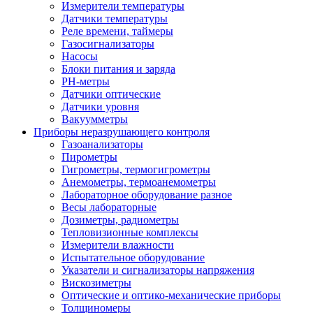
Измерители температуры
Датчики температуры
Реле времени, таймеры
Газосигнализаторы
Насосы
Блоки питания и заряда
PH-метры
Датчики оптические
Датчики уровня
Вакуумметры
Приборы неразрушающего контроля
Газоанализаторы
Пирометры
Гигрометры, термогигрометры
Анемометры, термоанемометры
Лабораторное оборудование разное
Весы лабораторные
Дозиметры, радиометры
Тепловизионные комплексы
Измерители влажности
Испытательное оборудование
Указатели и сигнализаторы напряжения
Вискозиметры
Оптические и оптико-механические приборы
Толщиномеры