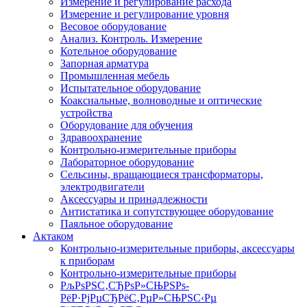
Измерение и регулирование расхода
Измерение и регулирование уровня
Весовое оборудование
Анализ. Контроль. Измерение
Котельное оборудование
Запорная арматура
Промышленная мебель
Испытательное оборудование
Коаксиальные, волноводные и оптические
устройства
Оборудование для обучения
Здравоохранение
Контрольно-измерительные приборы
Лабораторное оборудование
Сельсины, вращающиеся трансформаторы,
электродвигатели
Аксессуары и принадлежности
Антистатика и сопутствующее оборудование
Паяльное оборудование
Актаком
Контрольно-измерительные приборы, аксессуары
к приборам
Контрольно-измерительные приборы
РљРѕРЅС‚СЂРѕР»СЊРЅРѕ-
РёР·РјРµСЂРёС‚РµР»СЊРЅС‹Рµ