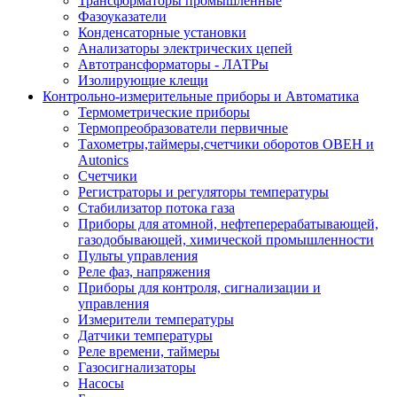
Трансформаторы промышленные
Фазоуказатели
Конденсаторные установки
Анализаторы электрических цепей
Автотрансформаторы - ЛАТРы
Изолирующие клещи
Контрольно-измерительные приборы и Автоматика
Термометрические приборы
Термопреобразователи первичные
Тахометры,таймеры,счетчики оборотов ОВЕН и
Autonics
Счетчики
Регистраторы и регуляторы температуры
Стабилизатор потока газа
Приборы для атомной, нефтеперерабатывающей,
газодобывающей, химической промышленности
Пульты управления
Реле фаз, напряжения
Приборы для контроля, сигнализации и
управления
Измерители температуры
Датчики температуры
Реле времени, таймеры
Газосигнализаторы
Насосы