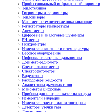
Профессиональный инфракрасный пирометр
Теплотехника
Гигрометры и термометры
Тепловизоры
Манометры технические показывающие
Регистраторы температуры
Анемометры
Цифровые и аналоговые шумомеры
PH-метры
Психрометры
Измерители влажности и температуры
Весовое оборудование
Цифровые и лазерные дальномеры
Дозиметр-радиометр
Спектроколориметры
Спектрофотометры
Видеоскопы
Расходомеры жидкости
Анализаторы дымовых газов
Манометры цифровые
Приборы для контроля качества воздуха
Измерители вибрации
Измеритель электромагнитного фона
Детекторы утечки газа
Динамометры