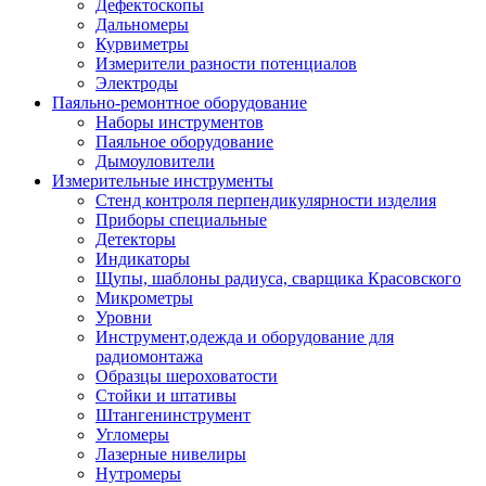
Дефектоскопы
Дальномеры
Курвиметры
Измерители разности потенциалов
Электроды
Паяльно-ремонтное оборудование
Наборы инструментов
Паяльное оборудование
Дымоуловители
Измерительные инструменты
Стенд контроля перпендикулярности изделия
Приборы специальные
Детекторы
Индикаторы
Щупы, шаблоны радиуса, сварщика Красовского
Микрометры
Уровни
Инструмент,одежда и оборудование для
радиомонтажа
Образцы шероховатости
Стойки и штативы
Штангенинструмент
Угломеры
Лазерные нивелиры
Нутромеры