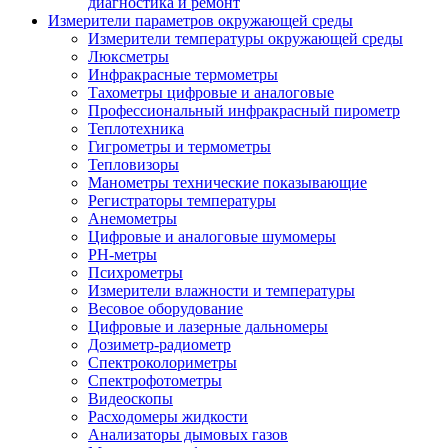
диагностика и ремонт
Измерители параметров окружающей среды
Измерители температуры окружающей среды
Люксметры
Инфракрасные термометры
Тахометры цифровые и аналоговые
Профессиональный инфракрасный пирометр
Теплотехника
Гигрометры и термометры
Тепловизоры
Манометры технические показывающие
Регистраторы температуры
Анемометры
Цифровые и аналоговые шумомеры
PH-метры
Психрометры
Измерители влажности и температуры
Весовое оборудование
Цифровые и лазерные дальномеры
Дозиметр-радиометр
Спектроколориметры
Спектрофотометры
Видеоскопы
Расходомеры жидкости
Анализаторы дымовых газов