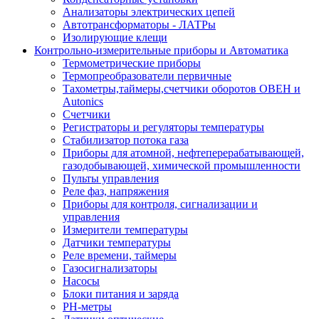
Анализаторы электрических цепей
Автотрансформаторы - ЛАТРы
Изолирующие клещи
Контрольно-измерительные приборы и Автоматика
Термометрические приборы
Термопреобразователи первичные
Тахометры,таймеры,счетчики оборотов ОВЕН и
Autonics
Счетчики
Регистраторы и регуляторы температуры
Стабилизатор потока газа
Приборы для атомной, нефтеперерабатывающей,
газодобывающей, химической промышленности
Пульты управления
Реле фаз, напряжения
Приборы для контроля, сигнализации и
управления
Измерители температуры
Датчики температуры
Реле времени, таймеры
Газосигнализаторы
Насосы
Блоки питания и заряда
PH-метры