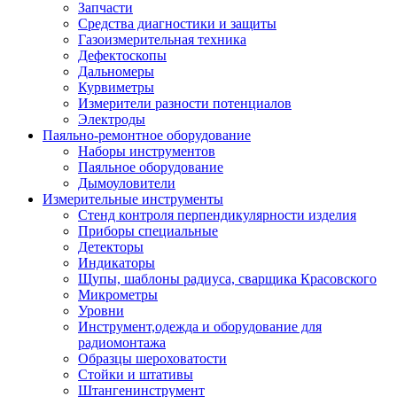
Запчасти
Средства диагностики и защиты
Газоизмерительная техника
Дефектоскопы
Дальномеры
Курвиметры
Измерители разности потенциалов
Электроды
Паяльно-ремонтное оборудование
Наборы инструментов
Паяльное оборудование
Дымоуловители
Измерительные инструменты
Стенд контроля перпендикулярности изделия
Приборы специальные
Детекторы
Индикаторы
Щупы, шаблоны радиуса, сварщика Красовского
Микрометры
Уровни
Инструмент,одежда и оборудование для
радиомонтажа
Образцы шероховатости
Стойки и штативы
Штангенинструмент