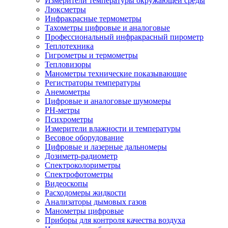
Измерители температуры окружающей среды
Люксметры
Инфракрасные термометры
Тахометры цифровые и аналоговые
Профессиональный инфракрасный пирометр
Теплотехника
Гигрометры и термометры
Тепловизоры
Манометры технические показывающие
Регистраторы температуры
Анемометры
Цифровые и аналоговые шумомеры
PH-метры
Психрометры
Измерители влажности и температуры
Весовое оборудование
Цифровые и лазерные дальномеры
Дозиметр-радиометр
Спектроколориметры
Спектрофотометры
Видеоскопы
Расходомеры жидкости
Анализаторы дымовых газов
Манометры цифровые
Приборы для контроля качества воздуха