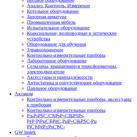
Весовое оборудование
Анализ. Контроль. Измерение
Котельное оборудование
Запорная арматура
Промышленная мебель
Испытательное оборудование
Коаксиальные, волноводные и оптические
устройства
Оборудование для обучения
Здравоохранение
Контрольно-измерительные приборы
Лабораторное оборудование
Сельсины, вращающиеся трансформаторы,
электродвигатели
Аксессуары и принадлежности
Антистатика и сопутствующее оборудование
Паяльное оборудование
Актаком
Контрольно-измерительные приборы, аксессуары
к приборам
Контрольно-измерительные приборы
РљРѕРЅС‚СЂРѕР»СЊРЅРѕ-
РёР·РјРµСЂРёС‚РµР»СЊРЅС‹Рµ
РїСЂРёР±РѕСЂС‹
GW Instek