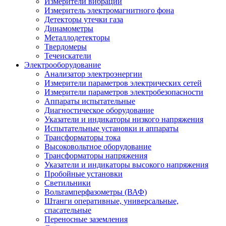
Измерители вибрации
Измеритель электромагнитного фона
Детекторы утечки газа
Динамометры
Металлодетекторы
Твердомеры
Течеискатели
Электрооборудование
Анализатор электроэнергии
Измерители параметров электрических сетей
Измерители параметров электробезопасности
Аппараты испытательные
Диагностическое оборудование
Указатели и индикаторы низкого напряжения
Испытательные установки и аппараты
Трансформаторы тока
Высоковольтное оборудование
Трансформаторы напряжения
Указатели и индикаторы высокого напряжения
Пробойные установки
Светильники
Вольтамперфазометры (ВАФ)
Штанги оперативные, универсальные,
спасательные
Переносные заземления