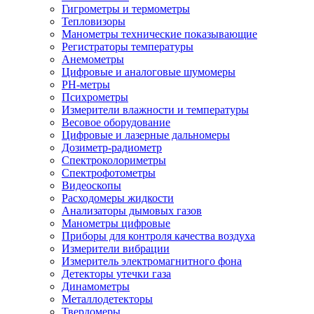
Гигрометры и термометры
Тепловизоры
Манометры технические показывающие
Регистраторы температуры
Анемометры
Цифровые и аналоговые шумомеры
PH-метры
Психрометры
Измерители влажности и температуры
Весовое оборудование
Цифровые и лазерные дальномеры
Дозиметр-радиометр
Спектроколориметры
Спектрофотометры
Видеоскопы
Расходомеры жидкости
Анализаторы дымовых газов
Манометры цифровые
Приборы для контроля качества воздуха
Измерители вибрации
Измеритель электромагнитного фона
Детекторы утечки газа
Динамометры
Металлодетекторы
Твердомеры