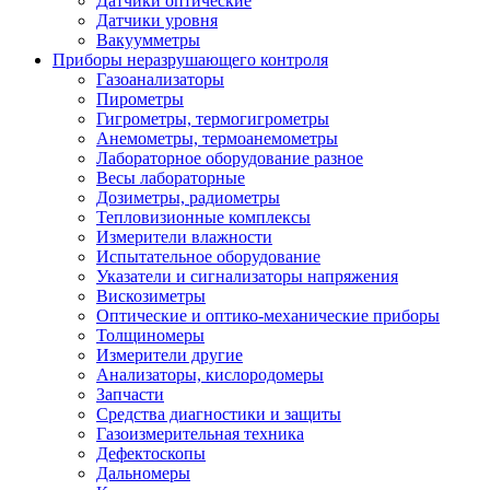
Датчики оптические
Датчики уровня
Вакуумметры
Приборы неразрушающего контроля
Газоанализаторы
Пирометры
Гигрометры, термогигрометры
Анемометры, термоанемометры
Лабораторное оборудование разное
Весы лабораторные
Дозиметры, радиометры
Тепловизионные комплексы
Измерители влажности
Испытательное оборудование
Указатели и сигнализаторы напряжения
Вискозиметры
Оптические и оптико-механические приборы
Толщиномеры
Измерители другие
Анализаторы, кислородомеры
Запчасти
Средства диагностики и защиты
Газоизмерительная техника
Дефектоскопы
Дальномеры