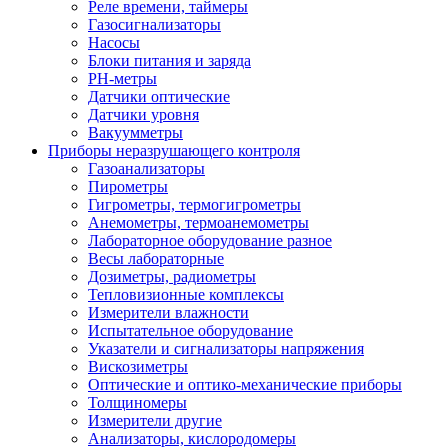
Реле времени, таймеры
Газосигнализаторы
Насосы
Блоки питания и заряда
PH-метры
Датчики оптические
Датчики уровня
Вакуумметры
Приборы неразрушающего контроля
Газоанализаторы
Пирометры
Гигрометры, термогигрометры
Анемометры, термоанемометры
Лабораторное оборудование разное
Весы лабораторные
Дозиметры, радиометры
Тепловизионные комплексы
Измерители влажности
Испытательное оборудование
Указатели и сигнализаторы напряжения
Вискозиметры
Оптические и оптико-механические приборы
Толщиномеры
Измерители другие
Анализаторы, кислородомеры