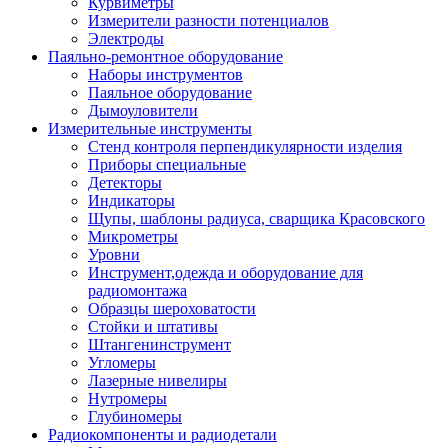
Курвиметры
Измерители разности потенциалов
Электроды
Паяльно-ремонтное оборудование
Наборы инструментов
Паяльное оборудование
Дымоуловители
Измерительные инструменты
Стенд контроля перпендикулярности изделия
Приборы специальные
Детекторы
Индикаторы
Щупы, шаблоны радиуса, сварщика Красовского
Микрометры
Уровни
Инструмент,одежда и оборудование для
радиомонтажа
Образцы шероховатости
Стойки и штативы
Штангенинструмент
Угломеры
Лазерные нивелиры
Нутромеры
Глубиномеры
Радиокомпоненты и радиодетали