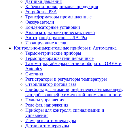
Датчики давления
Кабельно-проводниковая продукция
Устройства РЗА
Трансформаторы промышленные
Фазоуказатели
Конденсаторные установки
Анализаторы электрических цепей
Автотрансформаторы - ЛАТРы
Изолирующие клещи
Контрольно-измерительные приборы и Автоматика
Термометрические приборы
Термопреобразователи первичные
Тахометры,таймеры,счетчики оборотов ОВЕН и
Autonics
Счетчики
Регистраторы и регуляторы температуры
Стабилизатор потока газа
Приборы для атомной, нефтеперерабатывающей,
газодобывающей, химической промышленности
Пульты управления
Реле фаз, напряжения
Приборы для контроля, сигнализации и
управления
Измерители температуры
Датчики температуры