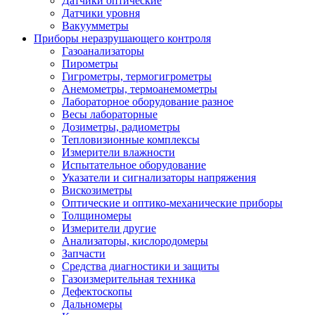
Датчики оптические
Датчики уровня
Вакуумметры
Приборы неразрушающего контроля
Газоанализаторы
Пирометры
Гигрометры, термогигрометры
Анемометры, термоанемометры
Лабораторное оборудование разное
Весы лабораторные
Дозиметры, радиометры
Тепловизионные комплексы
Измерители влажности
Испытательное оборудование
Указатели и сигнализаторы напряжения
Вискозиметры
Оптические и оптико-механические приборы
Толщиномеры
Измерители другие
Анализаторы, кислородомеры
Запчасти
Средства диагностики и защиты
Газоизмерительная техника
Дефектоскопы
Дальномеры