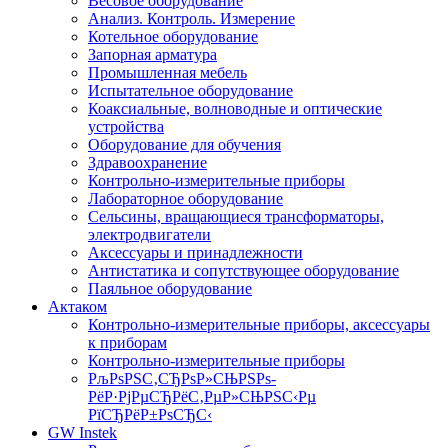
Весовое оборудование
Анализ. Контроль. Измерение
Котельное оборудование
Запорная арматура
Промышленная мебель
Испытательное оборудование
Коаксиальные, волноводные и оптические
устройства
Оборудование для обучения
Здравоохранение
Контрольно-измерительные приборы
Лабораторное оборудование
Сельсины, вращающиеся трансформаторы,
электродвигатели
Аксессуары и принадлежности
Антистатика и сопутствующее оборудование
Паяльное оборудование
Актаком
Контрольно-измерительные приборы, аксессуары
к приборам
Контрольно-измерительные приборы
РљРѕРЅС‚СЂРѕР»СЊРЅРѕ-
РёР·РјРµСЂРёС‚РµР»СЊРЅС‹Рµ
РїСЂРёР±РѕСЂС‹
GW Instek