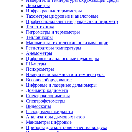
Измерители температуры окружающей среды
Люксметры
Инфракрасные термометры
Тахометры цифровые и аналоговые
Профессиональный инфракрасный пирометр
Теплотехника
Гигрометры и термометры
Тепловизоры
Манометры технические показывающие
Регистраторы температуры
Анемометры
Цифровые и аналоговые шумомеры
PH-метры
Психрометры
Измерители влажности и температуры
Весовое оборудование
Цифровые и лазерные дальномеры
Дозиметр-радиометр
Спектроколориметры
Спектрофотометры
Видеоскопы
Расходомеры жидкости
Анализаторы дымовых газов
Манометры цифровые
Приборы для контроля качества воздуха