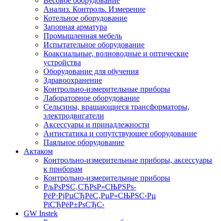
Весовое оборудование
Анализ. Контроль. Измерение
Котельное оборудование
Запорная арматура
Промышленная мебель
Испытательное оборудование
Коаксиальные, волноводные и оптические
устройства
Оборудование для обучения
Здравоохранение
Контрольно-измерительные приборы
Лабораторное оборудование
Сельсины, вращающиеся трансформаторы,
электродвигатели
Аксессуары и принадлежности
Антистатика и сопутствующее оборудование
Паяльное оборудование
Актаком
Контрольно-измерительные приборы, аксессуары
к приборам
Контрольно-измерительные приборы
РљРѕРЅС‚СЂРѕР»СЊРЅРѕ-
РёР·РјРµСЂРёС‚РµР»СЊРЅС‹Рµ
РїСЂРёР±РѕСЂС‹
GW Instek