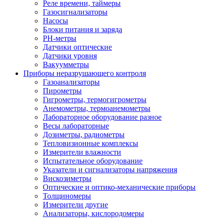
Реле времени, таймеры
Газосигнализаторы
Насосы
Блоки питания и заряда
PH-метры
Датчики оптические
Датчики уровня
Вакуумметры
Приборы неразрушающего контроля
Газоанализаторы
Пирометры
Гигрометры, термогигрометры
Анемометры, термоанемометры
Лабораторное оборудование разное
Весы лабораторные
Дозиметры, радиометры
Тепловизионные комплексы
Измерители влажности
Испытательное оборудование
Указатели и сигнализаторы напряжения
Вискозиметры
Оптические и оптико-механические приборы
Толщиномеры
Измерители другие
Анализаторы, кислородомеры