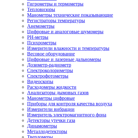
Гигрометры и термометры
Тепловизоры
Манометры технические показывающие
Регистраторы температуры
Анемометры
Цифровые и аналоговые шумомеры
PH-метры
Психрометры
Измерители влажности и температуры
Весовое оборудование
Цифровые и лазерные дальномеры
Дозиметр-радиометр
Спектроколориметры
Спектрофотометры
Видеоскопы
Расходомеры жидкости
Анализаторы дымовых газов
Манометры цифровые
Приборы для контроля качества воздуха
Измерители вибрации
Измеритель электромагнитного фона
Детекторы утечки газа
Динамометры
Металлодетекторы
Твердомеры