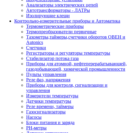
Анализаторы электрических цепей
Автотрансформаторы - ЛАТРы
Изолирующие клещи
Контрольно-измерительные приборы и Автоматика
Термометрические приборы
Термопреобразователи первичные
Тахометры,таймеры,счетчики оборотов ОВЕН и
Autonics
Счетчики
Регистраторы и регуляторы температуры
Стабилизатор потока газа
Приборы для атомной, нефтеперерабатывающей,
газодобывающей, химической промышленности
Пульты управления
Реле фаз, напряжения
Приборы для контроля, сигнализации и
управления
Измерители температуры
Датчики температуры
Реле времени, таймеры
Газосигнализаторы
Насосы
Блоки питания и заряда
PH-метры