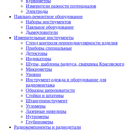
Курвиметры
Измерители разности потенциалов
Электроды
Паяльно-ремонтное оборудование
Наборы инструментов
Паяльное оборудование
Дымоуловители
Измерительные инструменты
Стенд контроля перпендикулярности изделия
Приборы специальные
Детекторы
Индикаторы
Щупы, шаблоны радиуса, сварщика Красовского
Микрометры
Уровни
Инструмент,одежда и оборудование для
радиомонтажа
Образцы шероховатости
Стойки и штативы
Штангенинструмент
Угломеры
Лазерные нивелиры
Нутромеры
Глубиномеры
Радиокомпоненты и радиодетали