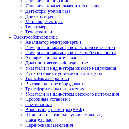
Измерители вибрации
Измеритель электромагнитного фона
Детекторы утечки газа
Динамометры
Металлодетекторы
Твердомеры
Течеискатели
Электрооборудование
Анализатор электроэнергии
Измерители параметров электрических сетей
Измерители параметров электробезопасности
Аппараты испытательные
Диагностическое оборудование
Указатели и индикаторы низкого напряжения
Испытательные установки и аппараты
Трансформаторы тока
Высоковольтное оборудование
Трансформаторы напряжения
Указатели и индикаторы высокого напряжения
Пробойные установки
Светильники
Вольтамперфазометры (ВАФ)
Штанги оперативные, универсальные,
спасательные
Переносные заземления