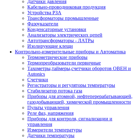
Датчики давления
Кабельно-проводниковая продукция
Устройства РЗА
Трансформаторы промышленные
Фазоуказатели
Конденсаторные установки
Анализаторы электрических цепей
Автотрансформаторы - ЛАТРы
Изолирующие клещи
Контрольно-измерительные приборы и Автоматика
Термометрические приборы
Термопреобразователи первичные
Тахометры,таймеры,счетчики оборотов ОВЕН и
Autonics
Счетчики
Регистраторы и регуляторы температуры
Стабилизатор потока газа
Приборы для атомной, нефтеперерабатывающей,
газодобывающей, химической промышленности
Пульты управления
Реле фаз, напряжения
Приборы для контроля, сигнализации и
управления
Измерители температуры
Датчики температуры