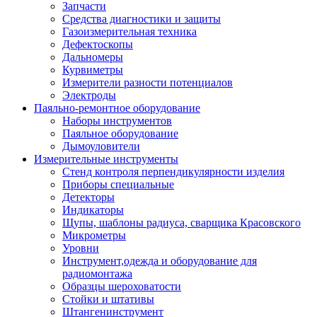
Запчасти
Средства диагностики и защиты
Газоизмерительная техника
Дефектоскопы
Дальномеры
Курвиметры
Измерители разности потенциалов
Электроды
Паяльно-ремонтное оборудование
Наборы инструментов
Паяльное оборудование
Дымоуловители
Измерительные инструменты
Стенд контроля перпендикулярности изделия
Приборы специальные
Детекторы
Индикаторы
Щупы, шаблоны радиуса, сварщика Красовского
Микрометры
Уровни
Инструмент,одежда и оборудование для
радиомонтажа
Образцы шероховатости
Стойки и штативы
Штангенинструмент