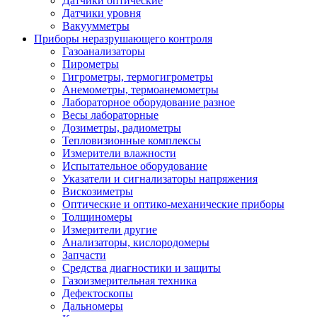
Датчики оптические
Датчики уровня
Вакуумметры
Приборы неразрушающего контроля
Газоанализаторы
Пирометры
Гигрометры, термогигрометры
Анемометры, термоанемометры
Лабораторное оборудование разное
Весы лабораторные
Дозиметры, радиометры
Тепловизионные комплексы
Измерители влажности
Испытательное оборудование
Указатели и сигнализаторы напряжения
Вискозиметры
Оптические и оптико-механические приборы
Толщиномеры
Измерители другие
Анализаторы, кислородомеры
Запчасти
Средства диагностики и защиты
Газоизмерительная техника
Дефектоскопы
Дальномеры