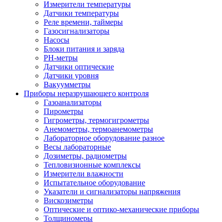
Измерители температуры
Датчики температуры
Реле времени, таймеры
Газосигнализаторы
Насосы
Блоки питания и заряда
PH-метры
Датчики оптические
Датчики уровня
Вакуумметры
Приборы неразрушающего контроля
Газоанализаторы
Пирометры
Гигрометры, термогигрометры
Анемометры, термоанемометры
Лабораторное оборудование разное
Весы лабораторные
Дозиметры, радиометры
Тепловизионные комплексы
Измерители влажности
Испытательное оборудование
Указатели и сигнализаторы напряжения
Вискозиметры
Оптические и оптико-механические приборы
Толщиномеры