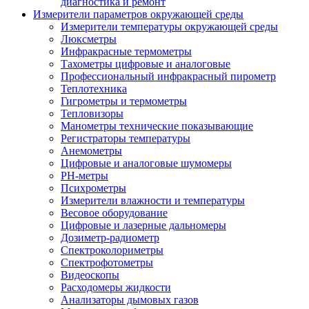
диагностика и ремонт
Измерители параметров окружающей среды
Измерители температуры окружающей среды
Люксметры
Инфракрасные термометры
Тахометры цифровые и аналоговые
Профессиональный инфракрасный пирометр
Теплотехника
Гигрометры и термометры
Тепловизоры
Манометры технические показывающие
Регистраторы температуры
Анемометры
Цифровые и аналоговые шумомеры
PH-метры
Психрометры
Измерители влажности и температуры
Весовое оборудование
Цифровые и лазерные дальномеры
Дозиметр-радиометр
Спектроколориметры
Спектрофотометры
Видеоскопы
Расходомеры жидкости
Анализаторы дымовых газов