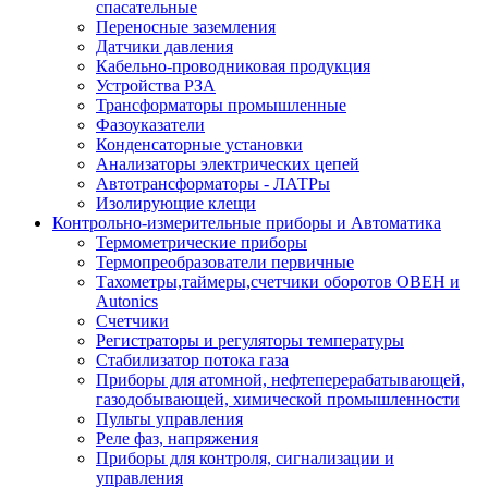
спасательные
Переносные заземления
Датчики давления
Кабельно-проводниковая продукция
Устройства РЗА
Трансформаторы промышленные
Фазоуказатели
Конденсаторные установки
Анализаторы электрических цепей
Автотрансформаторы - ЛАТРы
Изолирующие клещи
Контрольно-измерительные приборы и Автоматика
Термометрические приборы
Термопреобразователи первичные
Тахометры,таймеры,счетчики оборотов ОВЕН и
Autonics
Счетчики
Регистраторы и регуляторы температуры
Стабилизатор потока газа
Приборы для атомной, нефтеперерабатывающей,
газодобывающей, химической промышленности
Пульты управления
Реле фаз, напряжения
Приборы для контроля, сигнализации и
управления