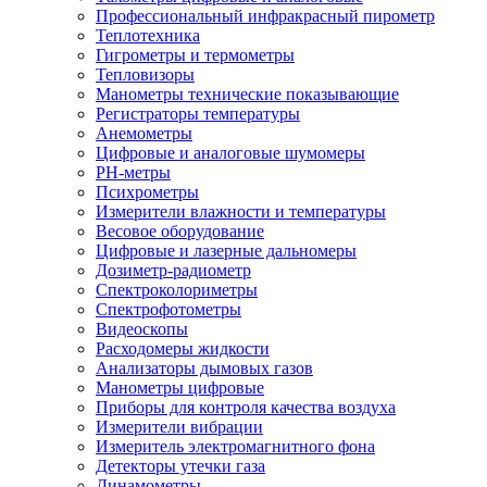
Профессиональный инфракрасный пирометр
Теплотехника
Гигрометры и термометры
Тепловизоры
Манометры технические показывающие
Регистраторы температуры
Анемометры
Цифровые и аналоговые шумомеры
PH-метры
Психрометры
Измерители влажности и температуры
Весовое оборудование
Цифровые и лазерные дальномеры
Дозиметр-радиометр
Спектроколориметры
Спектрофотометры
Видеоскопы
Расходомеры жидкости
Анализаторы дымовых газов
Манометры цифровые
Приборы для контроля качества воздуха
Измерители вибрации
Измеритель электромагнитного фона
Детекторы утечки газа
Динамометры