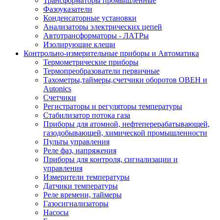
Трансформаторы промышленные
Фазоуказатели
Конденсаторные установки
Анализаторы электрических цепей
Автотрансформаторы - ЛАТРы
Изолирующие клещи
Контрольно-измерительные приборы и Автоматика
Термометрические приборы
Термопреобразователи первичные
Тахометры,таймеры,счетчики оборотов ОВЕН и
Autonics
Счетчики
Регистраторы и регуляторы температуры
Стабилизатор потока газа
Приборы для атомной, нефтеперерабатывающей,
газодобывающей, химической промышленности
Пульты управления
Реле фаз, напряжения
Приборы для контроля, сигнализации и
управления
Измерители температуры
Датчики температуры
Реле времени, таймеры
Газосигнализаторы
Насосы