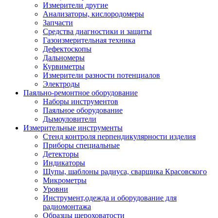
Измерители другие
Анализаторы, кислородомеры
Запчасти
Средства диагностики и защиты
Газоизмерительная техника
Дефектоскопы
Дальномеры
Курвиметры
Измерители разности потенциалов
Электроды
Паяльно-ремонтное оборудование
Наборы инструментов
Паяльное оборудование
Дымоуловители
Измерительные инструменты
Стенд контроля перпендикулярности изделия
Приборы специальные
Детекторы
Индикаторы
Щупы, шаблоны радиуса, сварщика Красовского
Микрометры
Уровни
Инструмент,одежда и оборудование для
радиомонтажа
Образцы шероховатости