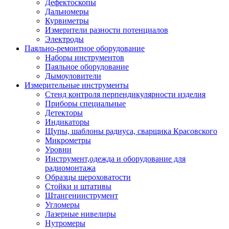
Дефектоскопы
Дальномеры
Курвиметры
Измерители разности потенциалов
Электроды
Паяльно-ремонтное оборудование
Наборы инструментов
Паяльное оборудование
Дымоуловители
Измерительные инструменты
Стенд контроля перпендикулярности изделия
Приборы специальные
Детекторы
Индикаторы
Щупы, шаблоны радиуса, сварщика Красовского
Микрометры
Уровни
Инструмент,одежда и оборудование для
радиомонтажа
Образцы шероховатости
Стойки и штативы
Штангенинструмент
Угломеры
Лазерные нивелиры
Нутромеры