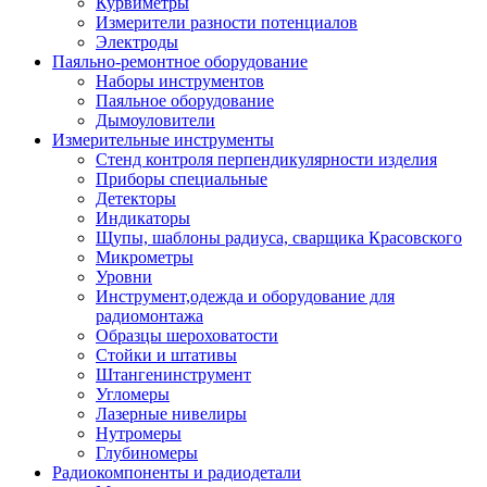
Курвиметры
Измерители разности потенциалов
Электроды
Паяльно-ремонтное оборудование
Наборы инструментов
Паяльное оборудование
Дымоуловители
Измерительные инструменты
Стенд контроля перпендикулярности изделия
Приборы специальные
Детекторы
Индикаторы
Щупы, шаблоны радиуса, сварщика Красовского
Микрометры
Уровни
Инструмент,одежда и оборудование для
радиомонтажа
Образцы шероховатости
Стойки и штативы
Штангенинструмент
Угломеры
Лазерные нивелиры
Нутромеры
Глубиномеры
Радиокомпоненты и радиодетали