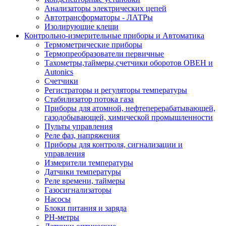
Анализаторы электрических цепей
Автотрансформаторы - ЛАТРы
Изолирующие клещи
Контрольно-измерительные приборы и Автоматика
Термометрические приборы
Термопреобразователи первичные
Тахометры,таймеры,счетчики оборотов ОВЕН и
Autonics
Счетчики
Регистраторы и регуляторы температуры
Стабилизатор потока газа
Приборы для атомной, нефтеперерабатывающей,
газодобывающей, химической промышленности
Пульты управления
Реле фаз, напряжения
Приборы для контроля, сигнализации и
управления
Измерители температуры
Датчики температуры
Реле времени, таймеры
Газосигнализаторы
Насосы
Блоки питания и заряда
PH-метры