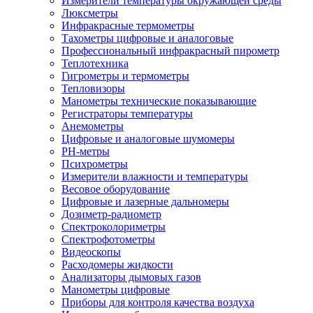
Измерители температуры окружающей среды
Люксметры
Инфракрасные термометры
Тахометры цифровые и аналоговые
Профессиональный инфракрасный пирометр
Теплотехника
Гигрометры и термометры
Тепловизоры
Манометры технические показывающие
Регистраторы температуры
Анемометры
Цифровые и аналоговые шумомеры
PH-метры
Психрометры
Измерители влажности и температуры
Весовое оборудование
Цифровые и лазерные дальномеры
Дозиметр-радиометр
Спектроколориметры
Спектрофотометры
Видеоскопы
Расходомеры жидкости
Анализаторы дымовых газов
Манометры цифровые
Приборы для контроля качества воздуха