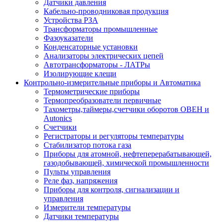
Датчики давления
Кабельно-проводниковая продукция
Устройства РЗА
Трансформаторы промышленные
Фазоуказатели
Конденсаторные установки
Анализаторы электрических цепей
Автотрансформаторы - ЛАТРы
Изолирующие клещи
Контрольно-измерительные приборы и Автоматика
Термометрические приборы
Термопреобразователи первичные
Тахометры,таймеры,счетчики оборотов ОВЕН и
Autonics
Счетчики
Регистраторы и регуляторы температуры
Стабилизатор потока газа
Приборы для атомной, нефтеперерабатывающей,
газодобывающей, химической промышленности
Пульты управления
Реле фаз, напряжения
Приборы для контроля, сигнализации и
управления
Измерители температуры
Датчики температуры