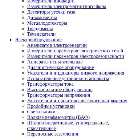
Измерители вибрации
Измеритель электромагнитного фона
Детекторы утечки газа
Динамометры
Металлодетекторы
Твердомеры
Течеискатели
Электрооборудование
Анализатор электроэнергии
Измерители параметров электрических сетей
Измерители параметров электробезопасности
Аппараты испытательные
Диагностическое оборудование
Указатели и индикаторы низкого напряжения
Испытательные установки и аппараты
Трансформаторы тока
Высоковольтное оборудование
Трансформаторы напряжения
Указатели и индикаторы высокого напряжения
Пробойные установки
Светильники
Вольтамперфазометры (ВАФ)
Штанги оперативные, универсальные,
спасательные
Переносные заземления