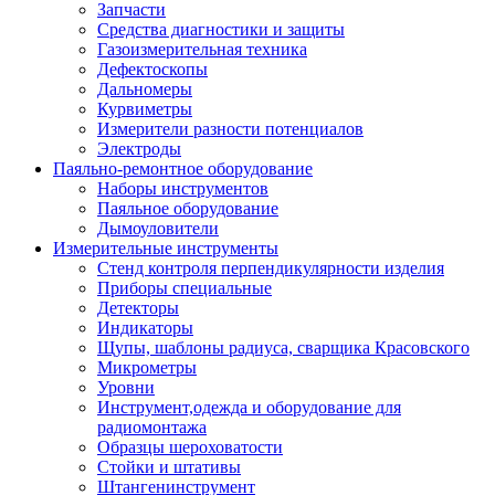
Запчасти
Средства диагностики и защиты
Газоизмерительная техника
Дефектоскопы
Дальномеры
Курвиметры
Измерители разности потенциалов
Электроды
Паяльно-ремонтное оборудование
Наборы инструментов
Паяльное оборудование
Дымоуловители
Измерительные инструменты
Стенд контроля перпендикулярности изделия
Приборы специальные
Детекторы
Индикаторы
Щупы, шаблоны радиуса, сварщика Красовского
Микрометры
Уровни
Инструмент,одежда и оборудование для
радиомонтажа
Образцы шероховатости
Стойки и штативы
Штангенинструмент