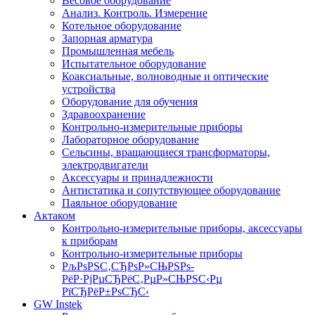
Весовое оборудование
Анализ. Контроль. Измерение
Котельное оборудование
Запорная арматура
Промышленная мебель
Испытательное оборудование
Коаксиальные, волноводные и оптические
устройства
Оборудование для обучения
Здравоохранение
Контрольно-измерительные приборы
Лабораторное оборудование
Сельсины, вращающиеся трансформаторы,
электродвигатели
Аксессуары и принадлежности
Антистатика и сопутствующее оборудование
Паяльное оборудование
Актаком
Контрольно-измерительные приборы, аксессуары
к приборам
Контрольно-измерительные приборы
РљРѕРЅС‚СЂРѕР»СЊРЅРѕ-
РёР·РјРµСЂРёС‚РµР»СЊРЅС‹Рµ
РїСЂРёР±РѕСЂС‹
GW Instek