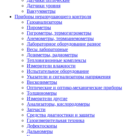
Датчики оптические
Датчики уровня
Вакуумметры
Приборы неразрушающего контроля
Газоанализаторы
Пирометры
Гигрометры, термогигрометры
Анемометры, термоанемометры
Лабораторное оборудование разное
Весы лабораторные
Дозиметры, радиометры
Тепловизионные комплексы
Измерители влажности
Испытательное оборудование
Указатели и сигнализаторы напряжения
Вискозиметры
Оптические и оптико-механические приборы
Толщиномеры
Измерители другие
Анализаторы, кислородомеры
Запчасти
Средства диагностики и защиты
Газоизмерительная техника
Дефектоскопы
Дальномеры