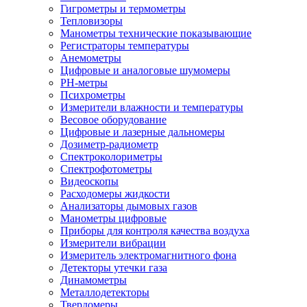
Гигрометры и термометры
Тепловизоры
Манометры технические показывающие
Регистраторы температуры
Анемометры
Цифровые и аналоговые шумомеры
PH-метры
Психрометры
Измерители влажности и температуры
Весовое оборудование
Цифровые и лазерные дальномеры
Дозиметр-радиометр
Спектроколориметры
Спектрофотометры
Видеоскопы
Расходомеры жидкости
Анализаторы дымовых газов
Манометры цифровые
Приборы для контроля качества воздуха
Измерители вибрации
Измеритель электромагнитного фона
Детекторы утечки газа
Динамометры
Металлодетекторы
Твердомеры