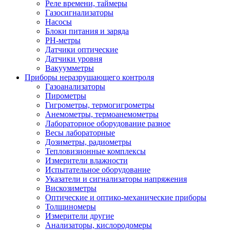
Реле времени, таймеры
Газосигнализаторы
Насосы
Блоки питания и заряда
PH-метры
Датчики оптические
Датчики уровня
Вакуумметры
Приборы неразрушающего контроля
Газоанализаторы
Пирометры
Гигрометры, термогигрометры
Анемометры, термоанемометры
Лабораторное оборудование разное
Весы лабораторные
Дозиметры, радиометры
Тепловизионные комплексы
Измерители влажности
Испытательное оборудование
Указатели и сигнализаторы напряжения
Вискозиметры
Оптические и оптико-механические приборы
Толщиномеры
Измерители другие
Анализаторы, кислородомеры