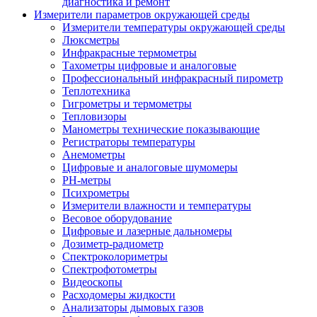
диагностика и ремонт
Измерители параметров окружающей среды
Измерители температуры окружающей среды
Люксметры
Инфракрасные термометры
Тахометры цифровые и аналоговые
Профессиональный инфракрасный пирометр
Теплотехника
Гигрометры и термометры
Тепловизоры
Манометры технические показывающие
Регистраторы температуры
Анемометры
Цифровые и аналоговые шумомеры
PH-метры
Психрометры
Измерители влажности и температуры
Весовое оборудование
Цифровые и лазерные дальномеры
Дозиметр-радиометр
Спектроколориметры
Спектрофотометры
Видеоскопы
Расходомеры жидкости
Анализаторы дымовых газов