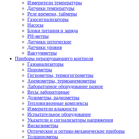
Измерители температуры
Датчики температуры
Реле времени, таймеры
Газосигнализаторы
Насосы
Блоки питания и заряда
PH-метры
Датчики оптические
Датчики уровня
Вакуумметры
Приборы неразрушающего контроля
Газоанализаторы
Пирометры
Гигрометры, термогигрометры
Анемометры, термоанемометры
Лабораторное оборудование разное
Весы лабораторные
Дозиметры, радиометры
Тепловизионные комплексы
Измерители влажности
Испытательное оборудование
Указатели и сигнализаторы напряжения
Вискозиметры
Оптические и оптико-механические приборы
Толщиномеры