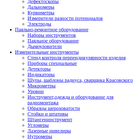
Дефектоскопы
Дальномеры
Курвиметры
Измерители разности потенциалов
Электроды
Паяльно-ремонтное оборудование
Наборы инструментов
Паяльное оборудование
Дымоуловители
Измерительные инструменты
Стенд контроля перпендикулярности изделия
Приборы специальные
Детекторы
Индикаторы
Щупы, шаблоны радиуса, сварщика Красовского
Микрометры
Уровни
Инструмент,одежда и оборудование для
радиомонтажа
Образцы шероховатости
Стойки и штативы
Штангенинструмент
Угломеры
Лазерные нивелиры
Нутромеры