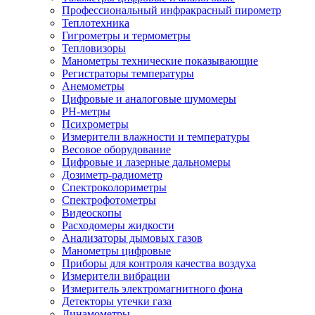
Профессиональный инфракрасный пирометр
Теплотехника
Гигрометры и термометры
Тепловизоры
Манометры технические показывающие
Регистраторы температуры
Анемометры
Цифровые и аналоговые шумомеры
PH-метры
Психрометры
Измерители влажности и температуры
Весовое оборудование
Цифровые и лазерные дальномеры
Дозиметр-радиометр
Спектроколориметры
Спектрофотометры
Видеоскопы
Расходомеры жидкости
Анализаторы дымовых газов
Манометры цифровые
Приборы для контроля качества воздуха
Измерители вибрации
Измеритель электромагнитного фона
Детекторы утечки газа
Динамометры