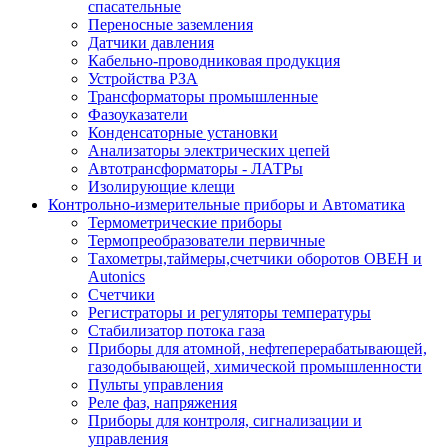
спасательные
Переносные заземления
Датчики давления
Кабельно-проводниковая продукция
Устройства РЗА
Трансформаторы промышленные
Фазоуказатели
Конденсаторные установки
Анализаторы электрических цепей
Автотрансформаторы - ЛАТРы
Изолирующие клещи
Контрольно-измерительные приборы и Автоматика
Термометрические приборы
Термопреобразователи первичные
Тахометры,таймеры,счетчики оборотов ОВЕН и
Autonics
Счетчики
Регистраторы и регуляторы температуры
Стабилизатор потока газа
Приборы для атомной, нефтеперерабатывающей,
газодобывающей, химической промышленности
Пульты управления
Реле фаз, напряжения
Приборы для контроля, сигнализации и
управления