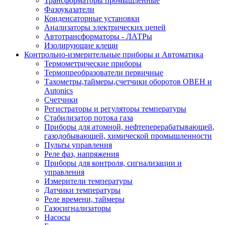
Трансформаторы промышленные
Фазоуказатели
Конденсаторные установки
Анализаторы электрических цепей
Автотрансформаторы - ЛАТРы
Изолирующие клещи
Контрольно-измерительные приборы и Автоматика
Термометрические приборы
Термопреобразователи первичные
Тахометры,таймеры,счетчики оборотов ОВЕН и
Autonics
Счетчики
Регистраторы и регуляторы температуры
Стабилизатор потока газа
Приборы для атомной, нефтеперерабатывающей,
газодобывающей, химической промышленности
Пульты управления
Реле фаз, напряжения
Приборы для контроля, сигнализации и
управления
Измерители температуры
Датчики температуры
Реле времени, таймеры
Газосигнализаторы
Насосы