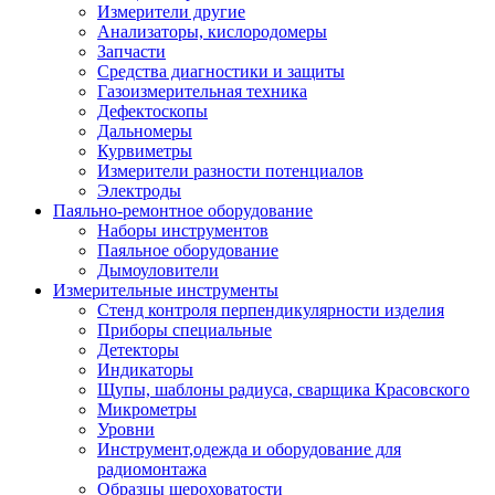
Измерители другие
Анализаторы, кислородомеры
Запчасти
Средства диагностики и защиты
Газоизмерительная техника
Дефектоскопы
Дальномеры
Курвиметры
Измерители разности потенциалов
Электроды
Паяльно-ремонтное оборудование
Наборы инструментов
Паяльное оборудование
Дымоуловители
Измерительные инструменты
Стенд контроля перпендикулярности изделия
Приборы специальные
Детекторы
Индикаторы
Щупы, шаблоны радиуса, сварщика Красовского
Микрометры
Уровни
Инструмент,одежда и оборудование для
радиомонтажа
Образцы шероховатости