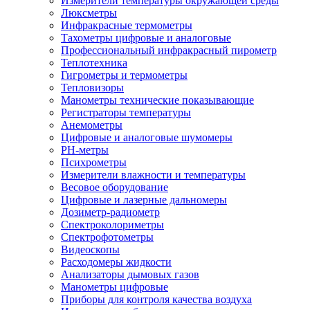
Измерители температуры окружающей среды
Люксметры
Инфракрасные термометры
Тахометры цифровые и аналоговые
Профессиональный инфракрасный пирометр
Теплотехника
Гигрометры и термометры
Тепловизоры
Манометры технические показывающие
Регистраторы температуры
Анемометры
Цифровые и аналоговые шумомеры
PH-метры
Психрометры
Измерители влажности и температуры
Весовое оборудование
Цифровые и лазерные дальномеры
Дозиметр-радиометр
Спектроколориметры
Спектрофотометры
Видеоскопы
Расходомеры жидкости
Анализаторы дымовых газов
Манометры цифровые
Приборы для контроля качества воздуха