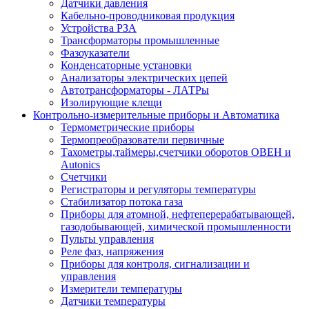
Датчики давления
Кабельно-проводниковая продукция
Устройства РЗА
Трансформаторы промышленные
Фазоуказатели
Конденсаторные установки
Анализаторы электрических цепей
Автотрансформаторы - ЛАТРы
Изолирующие клещи
Контрольно-измерительные приборы и Автоматика
Термометрические приборы
Термопреобразователи первичные
Тахометры,таймеры,счетчики оборотов ОВЕН и
Autonics
Счетчики
Регистраторы и регуляторы температуры
Стабилизатор потока газа
Приборы для атомной, нефтеперерабатывающей,
газодобывающей, химической промышленности
Пульты управления
Реле фаз, напряжения
Приборы для контроля, сигнализации и
управления
Измерители температуры
Датчики температуры