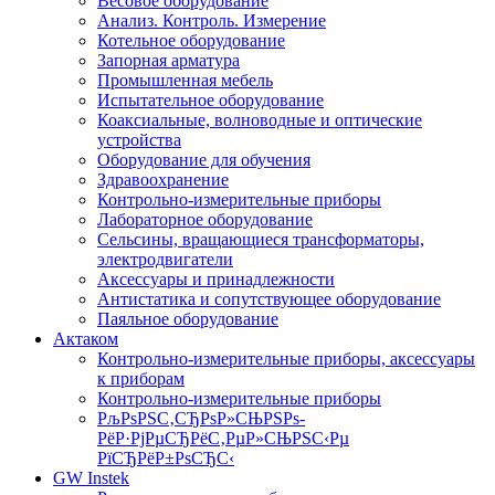
Весовое оборудование
Анализ. Контроль. Измерение
Котельное оборудование
Запорная арматура
Промышленная мебель
Испытательное оборудование
Коаксиальные, волноводные и оптические
устройства
Оборудование для обучения
Здравоохранение
Контрольно-измерительные приборы
Лабораторное оборудование
Сельсины, вращающиеся трансформаторы,
электродвигатели
Аксессуары и принадлежности
Антистатика и сопутствующее оборудование
Паяльное оборудование
Актаком
Контрольно-измерительные приборы, аксессуары
к приборам
Контрольно-измерительные приборы
РљРѕРЅС‚СЂРѕР»СЊРЅРѕ-
РёР·РјРµСЂРёС‚РµР»СЊРЅС‹Рµ
РїСЂРёР±РѕСЂС‹
GW Instek