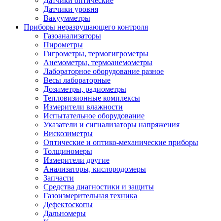
Датчики оптические
Датчики уровня
Вакуумметры
Приборы неразрушающего контроля
Газоанализаторы
Пирометры
Гигрометры, термогигрометры
Анемометры, термоанемометры
Лабораторное оборудование разное
Весы лабораторные
Дозиметры, радиометры
Тепловизионные комплексы
Измерители влажности
Испытательное оборудование
Указатели и сигнализаторы напряжения
Вискозиметры
Оптические и оптико-механические приборы
Толщиномеры
Измерители другие
Анализаторы, кислородомеры
Запчасти
Средства диагностики и защиты
Газоизмерительная техника
Дефектоскопы
Дальномеры