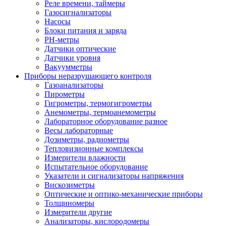
Реле времени, таймеры
Газосигнализаторы
Насосы
Блоки питания и заряда
PH-метры
Датчики оптические
Датчики уровня
Вакуумметры
Приборы неразрушающего контроля
Газоанализаторы
Пирометры
Гигрометры, термогигрометры
Анемометры, термоанемометры
Лабораторное оборудование разное
Весы лабораторные
Дозиметры, радиометры
Тепловизионные комплексы
Измерители влажности
Испытательное оборудование
Указатели и сигнализаторы напряжения
Вискозиметры
Оптические и оптико-механические приборы
Толщиномеры
Измерители другие
Анализаторы, кислородомеры