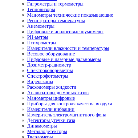
Гигрометры и термометры
Тепловизоры
Манометры технические показывающие
Регистраторы температуры
Анемометры
Цифровые и аналоговые шумомеры
PH-метры
Психрометры
Измерители влажности и температуры
Весовое оборудование
Цифровые и лазерные дальномеры
Дозиметр-радиометр
Спектроколориметры
Спектрофотометры
Видеоскопы
Расходомеры жидкости
Анализаторы дымовых газов
Манометры цифровые
Приборы для контроля качества воздуха
Измерители вибрации
Измеритель электромагнитного фона
Детекторы утечки газа
Динамометры
Металлодетекторы
Твердомеры