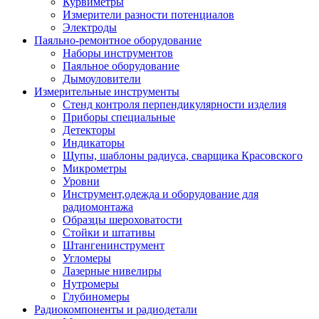
Курвиметры
Измерители разности потенциалов
Электроды
Паяльно-ремонтное оборудование
Наборы инструментов
Паяльное оборудование
Дымоуловители
Измерительные инструменты
Стенд контроля перпендикулярности изделия
Приборы специальные
Детекторы
Индикаторы
Щупы, шаблоны радиуса, сварщика Красовского
Микрометры
Уровни
Инструмент,одежда и оборудование для
радиомонтажа
Образцы шероховатости
Стойки и штативы
Штангенинструмент
Угломеры
Лазерные нивелиры
Нутромеры
Глубиномеры
Радиокомпоненты и радиодетали