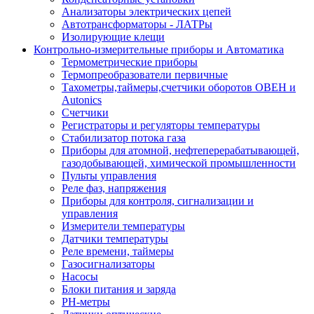
Анализаторы электрических цепей
Автотрансформаторы - ЛАТРы
Изолирующие клещи
Контрольно-измерительные приборы и Автоматика
Термометрические приборы
Термопреобразователи первичные
Тахометры,таймеры,счетчики оборотов ОВЕН и
Autonics
Счетчики
Регистраторы и регуляторы температуры
Стабилизатор потока газа
Приборы для атомной, нефтеперерабатывающей,
газодобывающей, химической промышленности
Пульты управления
Реле фаз, напряжения
Приборы для контроля, сигнализации и
управления
Измерители температуры
Датчики температуры
Реле времени, таймеры
Газосигнализаторы
Насосы
Блоки питания и заряда
PH-метры