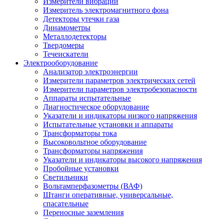
Измерители вибрации
Измеритель электромагнитного фона
Детекторы утечки газа
Динамометры
Металлодетекторы
Твердомеры
Течеискатели
Электрооборудование
Анализатор электроэнергии
Измерители параметров электрических сетей
Измерители параметров электробезопасности
Аппараты испытательные
Диагностическое оборудование
Указатели и индикаторы низкого напряжения
Испытательные установки и аппараты
Трансформаторы тока
Высоковольтное оборудование
Трансформаторы напряжения
Указатели и индикаторы высокого напряжения
Пробойные установки
Светильники
Вольтамперфазометры (ВАФ)
Штанги оперативные, универсальные,
спасательные
Переносные заземления