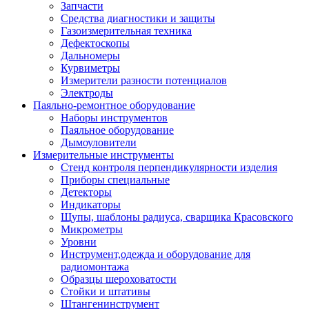
Запчасти
Средства диагностики и защиты
Газоизмерительная техника
Дефектоскопы
Дальномеры
Курвиметры
Измерители разности потенциалов
Электроды
Паяльно-ремонтное оборудование
Наборы инструментов
Паяльное оборудование
Дымоуловители
Измерительные инструменты
Стенд контроля перпендикулярности изделия
Приборы специальные
Детекторы
Индикаторы
Щупы, шаблоны радиуса, сварщика Красовского
Микрометры
Уровни
Инструмент,одежда и оборудование для
радиомонтажа
Образцы шероховатости
Стойки и штативы
Штангенинструмент