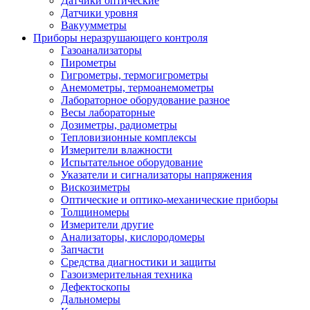
Датчики оптические
Датчики уровня
Вакуумметры
Приборы неразрушающего контроля
Газоанализаторы
Пирометры
Гигрометры, термогигрометры
Анемометры, термоанемометры
Лабораторное оборудование разное
Весы лабораторные
Дозиметры, радиометры
Тепловизионные комплексы
Измерители влажности
Испытательное оборудование
Указатели и сигнализаторы напряжения
Вискозиметры
Оптические и оптико-механические приборы
Толщиномеры
Измерители другие
Анализаторы, кислородомеры
Запчасти
Средства диагностики и защиты
Газоизмерительная техника
Дефектоскопы
Дальномеры