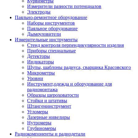
Курвиметры
Измерители разности потенциалов
Электроды
Паяльно-ремонтное оборудование
Наборы инструментов
Паяльное оборудование
Дымоуловители
Измерительные инструменты
Стенд контроля перпендикулярности изделия
Приборы специальные
Детекторы
Индикаторы
Щупы, шаблоны радиуса, сварщика Красовского
Микрометры
Уровни
Инструмент,одежда и оборудование для
радиомонтажа
Образцы шероховатости
Стойки и штативы
Штангенинструмент
Угломеры
Лазерные нивелиры
Нутромеры
Глубиномеры
Радиокомпоненты и радиодетали