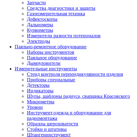
Запчасти
Средства диагностики и защиты
Газоизмерительная техника
Дефектоскопы
Дальномеры
Курвиметры
Измерители разности потенциалов
Электроды
Паяльно-ремонтное оборудование
Наборы инструментов
Паяльное оборудование
Дымоуловители
Измерительные инструменты
Стенд контроля перпендикулярности изделия
Приборы специальные
Детекторы
Индикаторы
Щупы, шаблоны радиуса, сварщика Красовского
Микрометры
Уровни
Инструмент,одежда и оборудование для
радиомонтажа
Образцы шероховатости
Стойки и штативы
Штангенинструмент