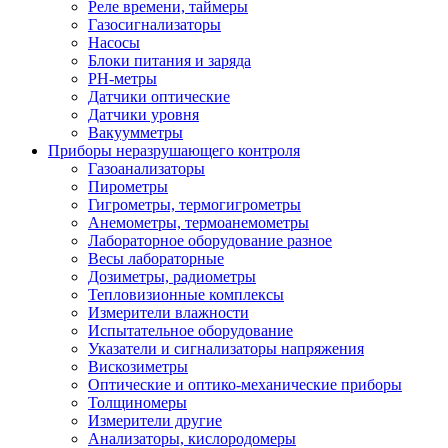
Реле времени, таймеры
Газосигнализаторы
Насосы
Блоки питания и заряда
PH-метры
Датчики оптические
Датчики уровня
Вакуумметры
Приборы неразрушающего контроля
Газоанализаторы
Пирометры
Гигрометры, термогигрометры
Анемометры, термоанемометры
Лабораторное оборудование разное
Весы лабораторные
Дозиметры, радиометры
Тепловизионные комплексы
Измерители влажности
Испытательное оборудование
Указатели и сигнализаторы напряжения
Вискозиметры
Оптические и оптико-механические приборы
Толщиномеры
Измерители другие
Анализаторы, кислородомеры