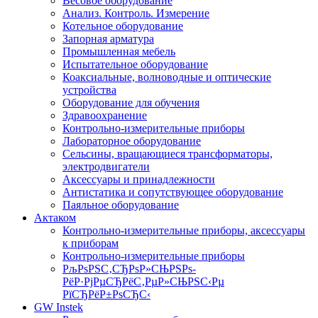
Весовое оборудование
Анализ. Контроль. Измерение
Котельное оборудование
Запорная арматура
Промышленная мебель
Испытательное оборудование
Коаксиальные, волноводные и оптические
устройства
Оборудование для обучения
Здравоохранение
Контрольно-измерительные приборы
Лабораторное оборудование
Сельсины, вращающиеся трансформаторы,
электродвигатели
Аксессуары и принадлежности
Антистатика и сопутствующее оборудование
Паяльное оборудование
Актаком
Контрольно-измерительные приборы, аксессуары
к приборам
Контрольно-измерительные приборы
РљРѕРЅС‚СЂРѕР»СЊРЅРѕ-
РёР·РјРµСЂРёС‚РµР»СЊРЅС‹Рµ
РїСЂРёР±РѕСЂС‹
GW Instek