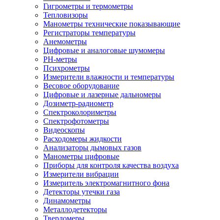
Гигрометры и термометры
Тепловизоры
Манометры технические показывающие
Регистраторы температуры
Анемометры
Цифровые и аналоговые шумомеры
PH-метры
Психрометры
Измерители влажности и температуры
Весовое оборудование
Цифровые и лазерные дальномеры
Дозиметр-радиометр
Спектроколориметры
Спектрофотометры
Видеоскопы
Расходомеры жидкости
Анализаторы дымовых газов
Манометры цифровые
Приборы для контроля качества воздуха
Измерители вибрации
Измеритель электромагнитного фона
Детекторы утечки газа
Динамометры
Металлодетекторы
Твердомеры