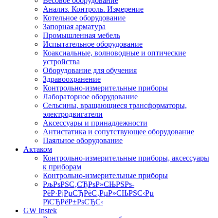
Весовое оборудование
Анализ. Контроль. Измерение
Котельное оборудование
Запорная арматура
Промышленная мебель
Испытательное оборудование
Коаксиальные, волноводные и оптические
устройства
Оборудование для обучения
Здравоохранение
Контрольно-измерительные приборы
Лабораторное оборудование
Сельсины, вращающиеся трансформаторы,
электродвигатели
Аксессуары и принадлежности
Антистатика и сопутствующее оборудование
Паяльное оборудование
Актаком
Контрольно-измерительные приборы, аксессуары
к приборам
Контрольно-измерительные приборы
РљРѕРЅС‚СЂРѕР»СЊРЅРѕ-
РёР·РјРµСЂРёС‚РµР»СЊРЅС‹Рµ
РїСЂРёР±РѕСЂС‹
GW Instek