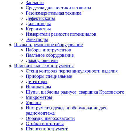
Запчасти
Средства диагностики и защиты
Газоизмерительная техника
Дефектоскопы
Дальномеры
Курвиметры
Измерители разности потенциалов
Электроды
Паяльно-ремонтное оборудование
Наборы инструментов
Паяльное оборудование
Дымоуловители
Измерительные инструменты
Стенд контроля перпендикулярности изделия
Приборы специальные
Детекторы
Индикаторы
Щупы, шаблоны радиуса, сварщика Красовского
Микрометры
Уровни
Инструмент,одежда и оборудование для
радиомонтажа
Образцы шероховатости
Стойки и штативы
Штангенинструмент