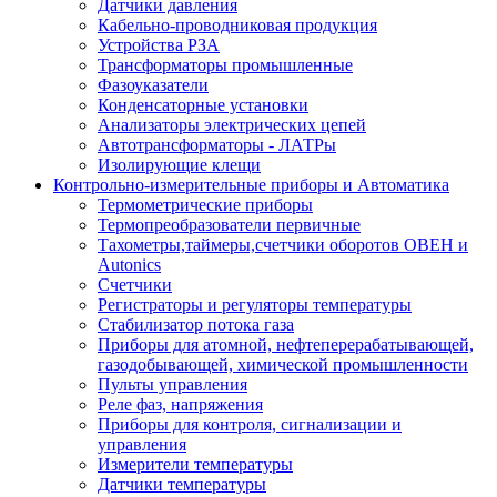
Датчики давления
Кабельно-проводниковая продукция
Устройства РЗА
Трансформаторы промышленные
Фазоуказатели
Конденсаторные установки
Анализаторы электрических цепей
Автотрансформаторы - ЛАТРы
Изолирующие клещи
Контрольно-измерительные приборы и Автоматика
Термометрические приборы
Термопреобразователи первичные
Тахометры,таймеры,счетчики оборотов ОВЕН и
Autonics
Счетчики
Регистраторы и регуляторы температуры
Стабилизатор потока газа
Приборы для атомной, нефтеперерабатывающей,
газодобывающей, химической промышленности
Пульты управления
Реле фаз, напряжения
Приборы для контроля, сигнализации и
управления
Измерители температуры
Датчики температуры