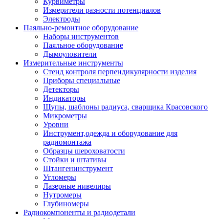
Курвиметры
Измерители разности потенциалов
Электроды
Паяльно-ремонтное оборудование
Наборы инструментов
Паяльное оборудование
Дымоуловители
Измерительные инструменты
Стенд контроля перпендикулярности изделия
Приборы специальные
Детекторы
Индикаторы
Щупы, шаблоны радиуса, сварщика Красовского
Микрометры
Уровни
Инструмент,одежда и оборудование для
радиомонтажа
Образцы шероховатости
Стойки и штативы
Штангенинструмент
Угломеры
Лазерные нивелиры
Нутромеры
Глубиномеры
Радиокомпоненты и радиодетали