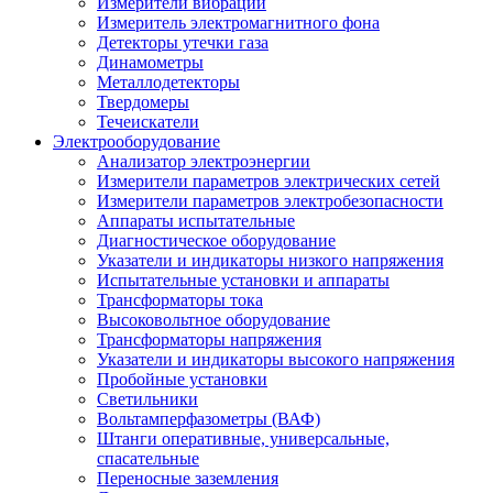
Измерители вибрации
Измеритель электромагнитного фона
Детекторы утечки газа
Динамометры
Металлодетекторы
Твердомеры
Течеискатели
Электрооборудование
Анализатор электроэнергии
Измерители параметров электрических сетей
Измерители параметров электробезопасности
Аппараты испытательные
Диагностическое оборудование
Указатели и индикаторы низкого напряжения
Испытательные установки и аппараты
Трансформаторы тока
Высоковольтное оборудование
Трансформаторы напряжения
Указатели и индикаторы высокого напряжения
Пробойные установки
Светильники
Вольтамперфазометры (ВАФ)
Штанги оперативные, универсальные,
спасательные
Переносные заземления