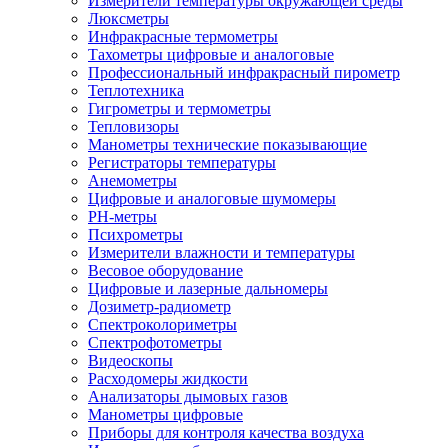
Измерители температуры окружающей среды
Люксметры
Инфракрасные термометры
Тахометры цифровые и аналоговые
Профессиональный инфракрасный пирометр
Теплотехника
Гигрометры и термометры
Тепловизоры
Манометры технические показывающие
Регистраторы температуры
Анемометры
Цифровые и аналоговые шумомеры
PH-метры
Психрометры
Измерители влажности и температуры
Весовое оборудование
Цифровые и лазерные дальномеры
Дозиметр-радиометр
Спектроколориметры
Спектрофотометры
Видеоскопы
Расходомеры жидкости
Анализаторы дымовых газов
Манометры цифровые
Приборы для контроля качества воздуха