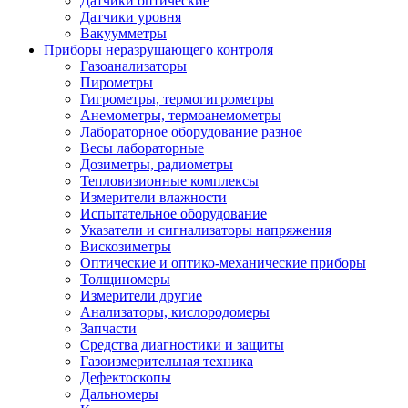
Датчики оптические
Датчики уровня
Вакуумметры
Приборы неразрушающего контроля
Газоанализаторы
Пирометры
Гигрометры, термогигрометры
Анемометры, термоанемометры
Лабораторное оборудование разное
Весы лабораторные
Дозиметры, радиометры
Тепловизионные комплексы
Измерители влажности
Испытательное оборудование
Указатели и сигнализаторы напряжения
Вискозиметры
Оптические и оптико-механические приборы
Толщиномеры
Измерители другие
Анализаторы, кислородомеры
Запчасти
Средства диагностики и защиты
Газоизмерительная техника
Дефектоскопы
Дальномеры