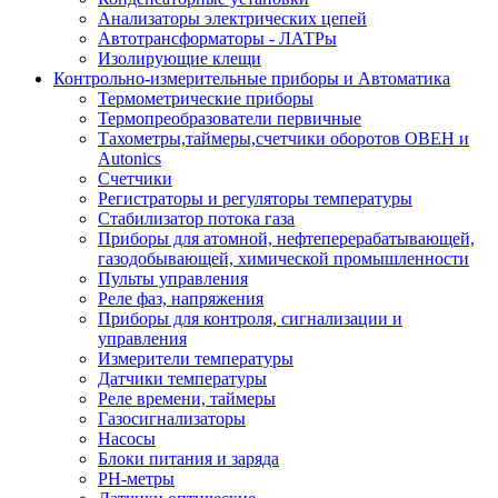
Анализаторы электрических цепей
Автотрансформаторы - ЛАТРы
Изолирующие клещи
Контрольно-измерительные приборы и Автоматика
Термометрические приборы
Термопреобразователи первичные
Тахометры,таймеры,счетчики оборотов ОВЕН и
Autonics
Счетчики
Регистраторы и регуляторы температуры
Стабилизатор потока газа
Приборы для атомной, нефтеперерабатывающей,
газодобывающей, химической промышленности
Пульты управления
Реле фаз, напряжения
Приборы для контроля, сигнализации и
управления
Измерители температуры
Датчики температуры
Реле времени, таймеры
Газосигнализаторы
Насосы
Блоки питания и заряда
PH-метры