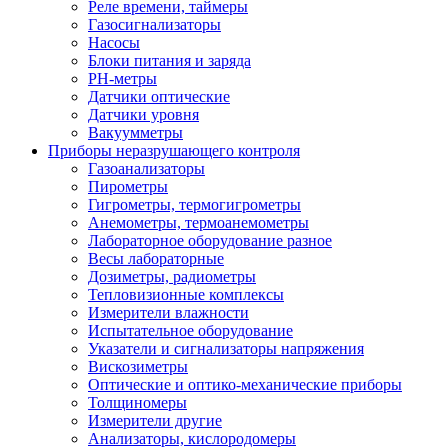
Реле времени, таймеры
Газосигнализаторы
Насосы
Блоки питания и заряда
PH-метры
Датчики оптические
Датчики уровня
Вакуумметры
Приборы неразрушающего контроля
Газоанализаторы
Пирометры
Гигрометры, термогигрометры
Анемометры, термоанемометры
Лабораторное оборудование разное
Весы лабораторные
Дозиметры, радиометры
Тепловизионные комплексы
Измерители влажности
Испытательное оборудование
Указатели и сигнализаторы напряжения
Вискозиметры
Оптические и оптико-механические приборы
Толщиномеры
Измерители другие
Анализаторы, кислородомеры