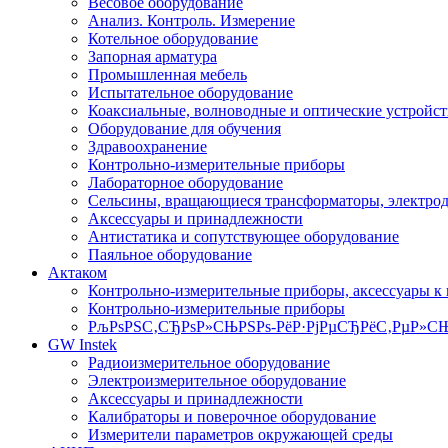
Весовое оборудование
Анализ. Контроль. Измерение
Котельное оборудование
Запорная арматура
Промышленная мебель
Испытательное оборудование
Коаксиальные, волноводные и оптические устройст
Оборудование для обучения
Здравоохранение
Контрольно-измерительные приборы
Лабораторное оборудование
Сельсины, вращающиеся трансформаторы, электро
Аксессуары и принадлежности
Антистатика и сопутствующее оборудование
Паяльное оборудование
Актаком
Контрольно-измерительные приборы, аксессуары к
Контрольно-измерительные приборы
РљРѕРЅС‚СЂРѕР»СЊРЅРѕ-РёР·РјРµСЂРёС‚РµР»СЊ
GW Instek
Радиоизмерительное оборудование
Электроизмерительное оборудование
Аксессуары и принадлежности
Калибраторы и поверочное оборудование
Измерители параметров окружающей среды