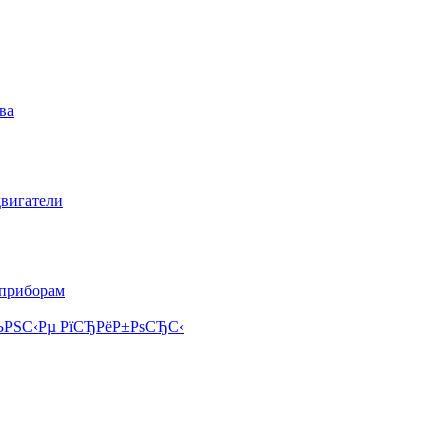
ва
двигатели
 приборам
РЅС‹Рµ РїСЂРёР±РѕСЂС‹