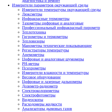
диагностика и ремонт
Измерители параметров окружающей среды
Измерители температуры окружающей среды
Люксметры
Инфракрасные термометры
Тахометры цифровые и аналоговые
Профессиональный инфракрасный пирометр
Теплотехника
Гигрометры и термометры
Тепловизоры
Манометры технические показывающие
Регистраторы температуры
Анемометры
Цифровые и аналоговые шумомеры
PH-метры
Психрометры
Измерители влажности и температуры
Весовое оборудование
Цифровые и лазерные дальномеры
Дозиметр-радиометр
Спектроколориметры
Спектрофотометры
Видеоскопы
Расходомеры жидкости
Анализаторы дымовых газов