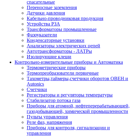
спасательные
Переносные заземления
Датчики давления
Кабельно-проводниковая продукция
Устройства РЗА
Трансформаторы промышленные
Фазоуказатели
Конденсаторные установки
Анализаторы электрических цепей
Автотрансформаторы - ЛАТРы
Изолирующие клещи
Контрольно-измерительные приборы и Автоматика
Термометрические приборы
Термопреобразователи первичные
Тахометры,таймеры,счетчики оборотов ОВЕН и
Autonics
Счетчики
Регистраторы и регуляторы температуры
Стабилизатор потока газа
Приборы для атомной, нефтеперерабатывающей,
газодобывающей, химической промышленности
Пульты управления
Реле фаз, напряжения
Приборы для контроля, сигнализации и
управления