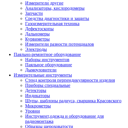
Измерители другие
Анализаторы, кислородомеры
Запчасти
Средства диагностики и защиты
Газоизмерительная техника
Дефектоскопы
Дальномеры
Курвиметры
Измерители разности потенциалов
Электроды
Паяльно-ремонтное оборудование
Наборы инструментов
Паяльное оборудование
Дымоуловители
Измерительные инструменты
Стенд контроля перпендикулярности изделия
Приборы специальные
Детекторы
Индикаторы
Щупы, шаблоны радиуса, сварщика Красовского
Микрометры
Уровни
Инструмент,одежда и оборудование для
радиомонтажа
Образцы шероховатости