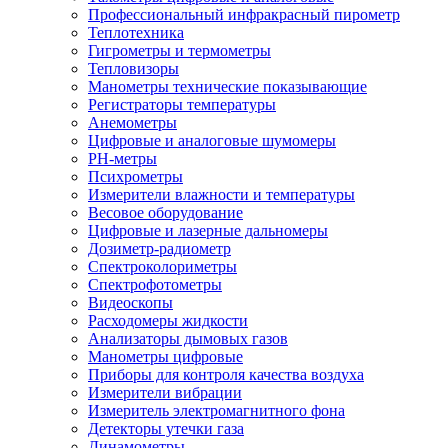
Профессиональный инфракрасный пирометр
Теплотехника
Гигрометры и термометры
Тепловизоры
Манометры технические показывающие
Регистраторы температуры
Анемометры
Цифровые и аналоговые шумомеры
PH-метры
Психрометры
Измерители влажности и температуры
Весовое оборудование
Цифровые и лазерные дальномеры
Дозиметр-радиометр
Спектроколориметры
Спектрофотометры
Видеоскопы
Расходомеры жидкости
Анализаторы дымовых газов
Манометры цифровые
Приборы для контроля качества воздуха
Измерители вибрации
Измеритель электромагнитного фона
Детекторы утечки газа
Динамометры