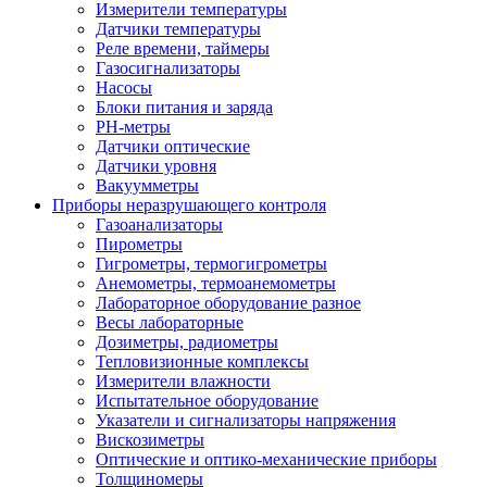
Измерители температуры
Датчики температуры
Реле времени, таймеры
Газосигнализаторы
Насосы
Блоки питания и заряда
PH-метры
Датчики оптические
Датчики уровня
Вакуумметры
Приборы неразрушающего контроля
Газоанализаторы
Пирометры
Гигрометры, термогигрометры
Анемометры, термоанемометры
Лабораторное оборудование разное
Весы лабораторные
Дозиметры, радиометры
Тепловизионные комплексы
Измерители влажности
Испытательное оборудование
Указатели и сигнализаторы напряжения
Вискозиметры
Оптические и оптико-механические приборы
Толщиномеры