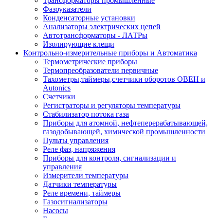
Трансформаторы промышленные
Фазоуказатели
Конденсаторные установки
Анализаторы электрических цепей
Автотрансформаторы - ЛАТРы
Изолирующие клещи
Контрольно-измерительные приборы и Автоматика
Термометрические приборы
Термопреобразователи первичные
Тахометры,таймеры,счетчики оборотов ОВЕН и
Autonics
Счетчики
Регистраторы и регуляторы температуры
Стабилизатор потока газа
Приборы для атомной, нефтеперерабатывающей,
газодобывающей, химической промышленности
Пульты управления
Реле фаз, напряжения
Приборы для контроля, сигнализации и
управления
Измерители температуры
Датчики температуры
Реле времени, таймеры
Газосигнализаторы
Насосы