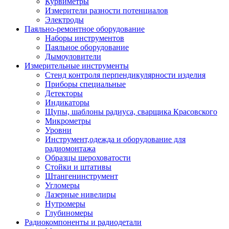
Курвиметры
Измерители разности потенциалов
Электроды
Паяльно-ремонтное оборудование
Наборы инструментов
Паяльное оборудование
Дымоуловители
Измерительные инструменты
Стенд контроля перпендикулярности изделия
Приборы специальные
Детекторы
Индикаторы
Щупы, шаблоны радиуса, сварщика Красовского
Микрометры
Уровни
Инструмент,одежда и оборудование для
радиомонтажа
Образцы шероховатости
Стойки и штативы
Штангенинструмент
Угломеры
Лазерные нивелиры
Нутромеры
Глубиномеры
Радиокомпоненты и радиодетали