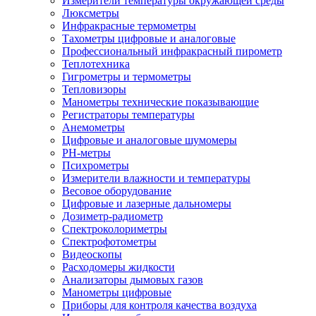
Измерители температуры окружающей среды
Люксметры
Инфракрасные термометры
Тахометры цифровые и аналоговые
Профессиональный инфракрасный пирометр
Теплотехника
Гигрометры и термометры
Тепловизоры
Манометры технические показывающие
Регистраторы температуры
Анемометры
Цифровые и аналоговые шумомеры
PH-метры
Психрометры
Измерители влажности и температуры
Весовое оборудование
Цифровые и лазерные дальномеры
Дозиметр-радиометр
Спектроколориметры
Спектрофотометры
Видеоскопы
Расходомеры жидкости
Анализаторы дымовых газов
Манометры цифровые
Приборы для контроля качества воздуха