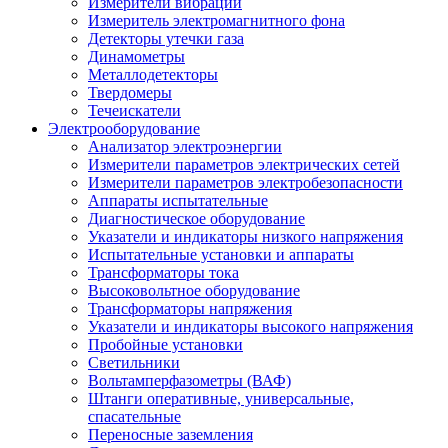
Измерители вибрации
Измеритель электромагнитного фона
Детекторы утечки газа
Динамометры
Металлодетекторы
Твердомеры
Течеискатели
Электрооборудование
Анализатор электроэнергии
Измерители параметров электрических сетей
Измерители параметров электробезопасности
Аппараты испытательные
Диагностическое оборудование
Указатели и индикаторы низкого напряжения
Испытательные установки и аппараты
Трансформаторы тока
Высоковольтное оборудование
Трансформаторы напряжения
Указатели и индикаторы высокого напряжения
Пробойные установки
Светильники
Вольтамперфазометры (ВАФ)
Штанги оперативные, универсальные,
спасательные
Переносные заземления