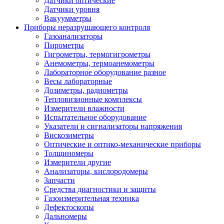
Датчики оптические
Датчики уровня
Вакуумметры
Приборы неразрушающего контроля
Газоанализаторы
Пирометры
Гигрометры, термогигрометры
Анемометры, термоанемометры
Лабораторное оборудование разное
Весы лабораторные
Дозиметры, радиометры
Тепловизионные комплексы
Измерители влажности
Испытательное оборудование
Указатели и сигнализаторы напряжения
Вискозиметры
Оптические и оптико-механические приборы
Толщиномеры
Измерители другие
Анализаторы, кислородомеры
Запчасти
Средства диагностики и защиты
Газоизмерительная техника
Дефектоскопы
Дальномеры