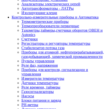
Анализаторы электрических цепей
Автотрансформаторы - ЛАТРы
Изолирующие клещи
Контрольно-измерительные приборы и Автоматика
Термометрические приборы
Термопреобразователи первичные
Тахометры,таймеры,счетчики оборотов ОВЕН и
Autonics
Счетчики
Регистраторы и регуляторы температуры
Стабилизатор потока газа
Приборы для атомной, нефтеперерабатывающей,
газодобывающей, химической промышленности
Пульты управления
Реле фаз, напряжения
Приборы для контроля, сигнализации и
управления
Измерители температуры
Датчики температуры
Реле времени, таймеры
Газосигнализаторы
Насосы
Блоки питания и заряда
PH-метры