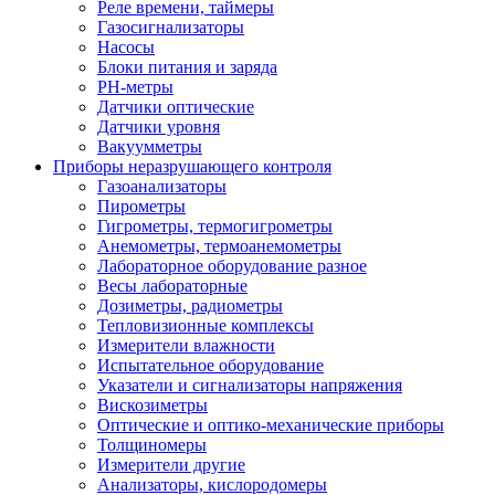
Реле времени, таймеры
Газосигнализаторы
Насосы
Блоки питания и заряда
PH-метры
Датчики оптические
Датчики уровня
Вакуумметры
Приборы неразрушающего контроля
Газоанализаторы
Пирометры
Гигрометры, термогигрометры
Анемометры, термоанемометры
Лабораторное оборудование разное
Весы лабораторные
Дозиметры, радиометры
Тепловизионные комплексы
Измерители влажности
Испытательное оборудование
Указатели и сигнализаторы напряжения
Вискозиметры
Оптические и оптико-механические приборы
Толщиномеры
Измерители другие
Анализаторы, кислородомеры