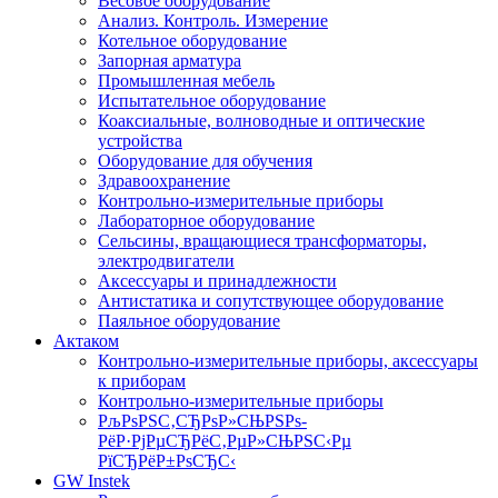
Весовое оборудование
Анализ. Контроль. Измерение
Котельное оборудование
Запорная арматура
Промышленная мебель
Испытательное оборудование
Коаксиальные, волноводные и оптические
устройства
Оборудование для обучения
Здравоохранение
Контрольно-измерительные приборы
Лабораторное оборудование
Сельсины, вращающиеся трансформаторы,
электродвигатели
Аксессуары и принадлежности
Антистатика и сопутствующее оборудование
Паяльное оборудование
Актаком
Контрольно-измерительные приборы, аксессуары
к приборам
Контрольно-измерительные приборы
РљРѕРЅС‚СЂРѕР»СЊРЅРѕ-
РёР·РјРµСЂРёС‚РµР»СЊРЅС‹Рµ
РїСЂРёР±РѕСЂС‹
GW Instek