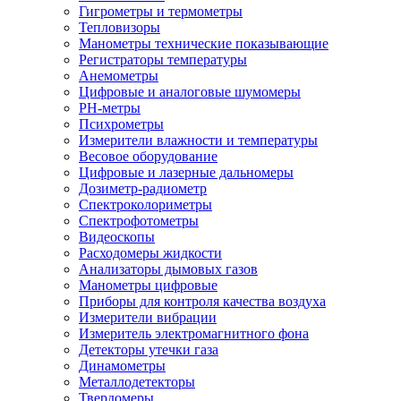
Гигрометры и термометры
Тепловизоры
Манометры технические показывающие
Регистраторы температуры
Анемометры
Цифровые и аналоговые шумомеры
PH-метры
Психрометры
Измерители влажности и температуры
Весовое оборудование
Цифровые и лазерные дальномеры
Дозиметр-радиометр
Спектроколориметры
Спектрофотометры
Видеоскопы
Расходомеры жидкости
Анализаторы дымовых газов
Манометры цифровые
Приборы для контроля качества воздуха
Измерители вибрации
Измеритель электромагнитного фона
Детекторы утечки газа
Динамометры
Металлодетекторы
Твердомеры