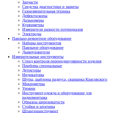
Запчасти
Средства диагностики и защиты
Газоизмерительная техника
Дефектоскопы
Дальномеры
Курвиметры
Измерители разности потенциалов
Электроды
Паяльно-ремонтное оборудование
Наборы инструментов
Паяльное оборудование
Дымоуловители
Измерительные инструменты
Стенд контроля перпендикулярности изделия
Приборы специальные
Детекторы
Индикаторы
Щупы, шаблоны радиуса, сварщика Красовского
Микрометры
Уровни
Инструмент,одежда и оборудование для
радиомонтажа
Образцы шероховатости
Стойки и штативы
Штангенинструмент