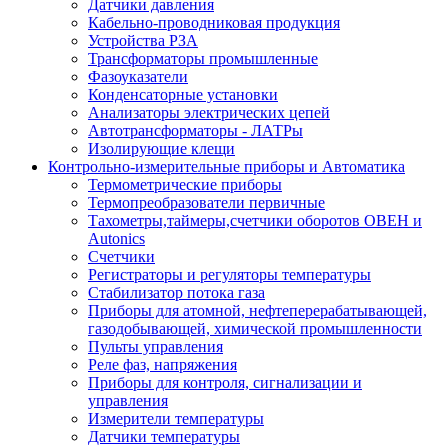
Датчики давления
Кабельно-проводниковая продукция
Устройства РЗА
Трансформаторы промышленные
Фазоуказатели
Конденсаторные установки
Анализаторы электрических цепей
Автотрансформаторы - ЛАТРы
Изолирующие клещи
Контрольно-измерительные приборы и Автоматика
Термометрические приборы
Термопреобразователи первичные
Тахометры,таймеры,счетчики оборотов ОВЕН и
Autonics
Счетчики
Регистраторы и регуляторы температуры
Стабилизатор потока газа
Приборы для атомной, нефтеперерабатывающей,
газодобывающей, химической промышленности
Пульты управления
Реле фаз, напряжения
Приборы для контроля, сигнализации и
управления
Измерители температуры
Датчики температуры