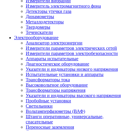
Измерители вибрации
Измеритель электромагнитного фона
Детекторы утечки газа
Динамометры
Металлодетекторы
Твердомеры
Течеискатели
Электрооборудование
Анализатор электроэнергии
Измерители параметров электрических сетей
Измерители параметров электробезопасности
Аппараты испытательные
Диагностическое оборудование
Указатели и индикаторы низкого напряжения
Испытательные установки и аппараты
Трансформаторы тока
Высоковольтное оборудование
Трансформаторы напряжения
Указатели и индикаторы высокого напряжения
Пробойные установки
Светильники
Вольтамперфазометры (ВАФ)
Штанги оперативные, универсальные,
спасательные
Переносные заземления