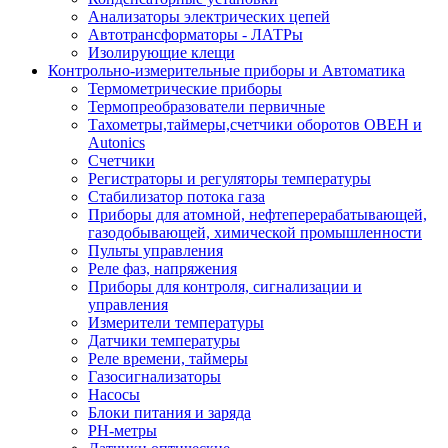
Анализаторы электрических цепей
Автотрансформаторы - ЛАТРы
Изолирующие клещи
Контрольно-измерительные приборы и Автоматика
Термометрические приборы
Термопреобразователи первичные
Тахометры,таймеры,счетчики оборотов ОВЕН и
Autonics
Счетчики
Регистраторы и регуляторы температуры
Стабилизатор потока газа
Приборы для атомной, нефтеперерабатывающей,
газодобывающей, химической промышленности
Пульты управления
Реле фаз, напряжения
Приборы для контроля, сигнализации и
управления
Измерители температуры
Датчики температуры
Реле времени, таймеры
Газосигнализаторы
Насосы
Блоки питания и заряда
PH-метры