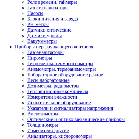
Реле времени, таймеры
Газосигнализаторы
Насосы
Блоки питания и заряда
PH-метры
Датчики оптические
Датчики уровня
Вакуумметры
Приборы неразрушающего контроля
Газоанализаторы
Пирометры
Гигрометры, термогигрометры
Анемометры, термоанемометры
Лабораторное оборудование разное
Весы лабораторные
Дозиметры, радиометры
Тепловизионные комплексы
Измерители влажности
Испытательное оборудование
Указатели и сигнализаторы напряжения
Вискозиметры
Оптические и оптико-механические приборы
Толщиномеры
Измерители другие
Анализаторы, кислородомеры