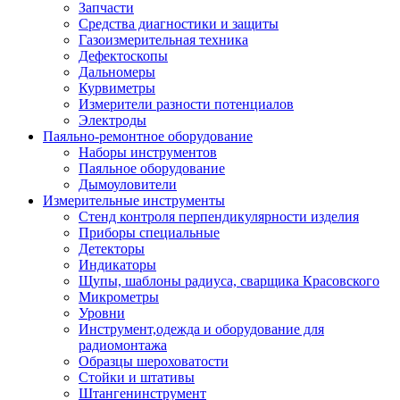
Запчасти
Средства диагностики и защиты
Газоизмерительная техника
Дефектоскопы
Дальномеры
Курвиметры
Измерители разности потенциалов
Электроды
Паяльно-ремонтное оборудование
Наборы инструментов
Паяльное оборудование
Дымоуловители
Измерительные инструменты
Стенд контроля перпендикулярности изделия
Приборы специальные
Детекторы
Индикаторы
Щупы, шаблоны радиуса, сварщика Красовского
Микрометры
Уровни
Инструмент,одежда и оборудование для
радиомонтажа
Образцы шероховатости
Стойки и штативы
Штангенинструмент