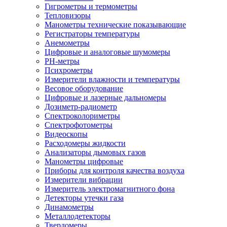
Гигрометры и термометры
Тепловизоры
Манометры технические показывающие
Регистраторы температуры
Анемометры
Цифровые и аналоговые шумомеры
PH-метры
Психрометры
Измерители влажности и температуры
Весовое оборудование
Цифровые и лазерные дальномеры
Дозиметр-радиометр
Спектроколориметры
Спектрофотометры
Видеоскопы
Расходомеры жидкости
Анализаторы дымовых газов
Манометры цифровые
Приборы для контроля качества воздуха
Измерители вибрации
Измеритель электромагнитного фона
Детекторы утечки газа
Динамометры
Металлодетекторы
Твердомеры