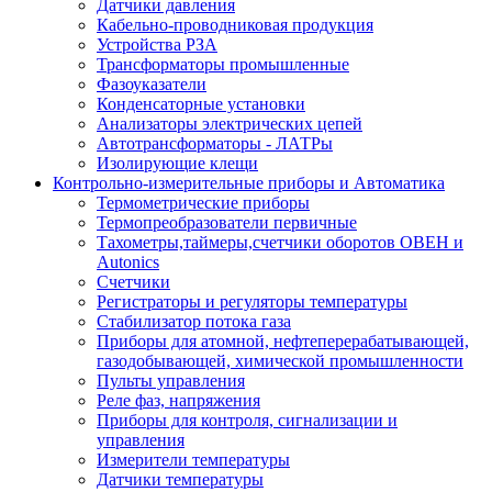
Датчики давления
Кабельно-проводниковая продукция
Устройства РЗА
Трансформаторы промышленные
Фазоуказатели
Конденсаторные установки
Анализаторы электрических цепей
Автотрансформаторы - ЛАТРы
Изолирующие клещи
Контрольно-измерительные приборы и Автоматика
Термометрические приборы
Термопреобразователи первичные
Тахометры,таймеры,счетчики оборотов ОВЕН и
Autonics
Счетчики
Регистраторы и регуляторы температуры
Стабилизатор потока газа
Приборы для атомной, нефтеперерабатывающей,
газодобывающей, химической промышленности
Пульты управления
Реле фаз, напряжения
Приборы для контроля, сигнализации и
управления
Измерители температуры
Датчики температуры