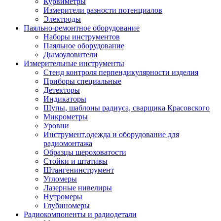
Курвиметры
Измерители разности потенциалов
Электроды
Паяльно-ремонтное оборудование
Наборы инструментов
Паяльное оборудование
Дымоуловители
Измерительные инструменты
Стенд контроля перпендикулярности изделия
Приборы специальные
Детекторы
Индикаторы
Щупы, шаблоны радиуса, сварщика Красовского
Микрометры
Уровни
Инструмент,одежда и оборудование для
радиомонтажа
Образцы шероховатости
Стойки и штативы
Штангенинструмент
Угломеры
Лазерные нивелиры
Нутромеры
Глубиномеры
Радиокомпоненты и радиодетали