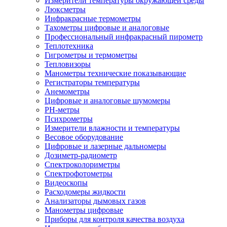
Измерители температуры окружающей среды
Люксметры
Инфракрасные термометры
Тахометры цифровые и аналоговые
Профессиональный инфракрасный пирометр
Теплотехника
Гигрометры и термометры
Тепловизоры
Манометры технические показывающие
Регистраторы температуры
Анемометры
Цифровые и аналоговые шумомеры
PH-метры
Психрометры
Измерители влажности и температуры
Весовое оборудование
Цифровые и лазерные дальномеры
Дозиметр-радиометр
Спектроколориметры
Спектрофотометры
Видеоскопы
Расходомеры жидкости
Анализаторы дымовых газов
Манометры цифровые
Приборы для контроля качества воздуха