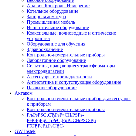
Весовое оборудование
Анализ. Контроль. Измерение
Котельное оборудование
Запорная арматура
Промышленная мебель
Испытательное оборудование
Коаксиальные, волноводные и оптические
устройства
Оборудование для обучения
Здравоохранение
Контрольно-измерительные приборы
Лабораторное оборудование
Сельсины, вращающиеся трансформаторы,
электродвигатели
Аксессуары и принадлежности
Антистатика и сопутствующее оборудование
Паяльное оборудование
Актаком
Контрольно-измерительные приборы, аксессуары
к приборам
Контрольно-измерительные приборы
РљРѕРЅС‚СЂРѕР»СЊРЅРѕ-
РёР·РјРµСЂРёС‚РµР»СЊРЅС‹Рµ
РїСЂРёР±РѕСЂС‹
GW Instek