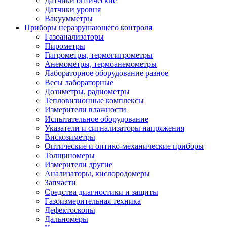
Датчики оптические
Датчики уровня
Вакуумметры
Приборы неразрушающего контроля
Газоанализаторы
Пирометры
Гигрометры, термогигрометры
Анемометры, термоанемометры
Лабораторное оборудование разное
Весы лабораторные
Дозиметры, радиометры
Тепловизионные комплексы
Измерители влажности
Испытательное оборудование
Указатели и сигнализаторы напряжения
Вискозиметры
Оптические и оптико-механические приборы
Толщиномеры
Измерители другие
Анализаторы, кислородомеры
Запчасти
Средства диагностики и защиты
Газоизмерительная техника
Дефектоскопы
Дальномеры