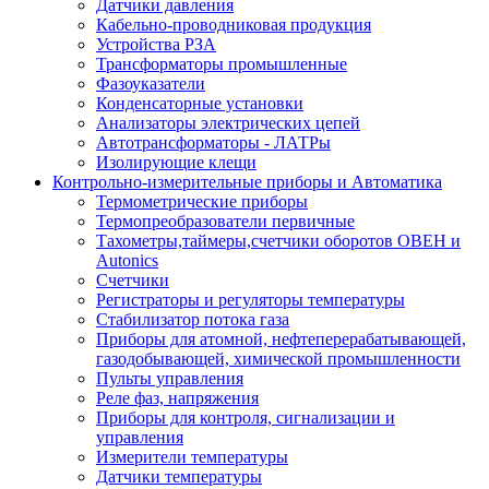
Датчики давления
Кабельно-проводниковая продукция
Устройства РЗА
Трансформаторы промышленные
Фазоуказатели
Конденсаторные установки
Анализаторы электрических цепей
Автотрансформаторы - ЛАТРы
Изолирующие клещи
Контрольно-измерительные приборы и Автоматика
Термометрические приборы
Термопреобразователи первичные
Тахометры,таймеры,счетчики оборотов ОВЕН и
Autonics
Счетчики
Регистраторы и регуляторы температуры
Стабилизатор потока газа
Приборы для атомной, нефтеперерабатывающей,
газодобывающей, химической промышленности
Пульты управления
Реле фаз, напряжения
Приборы для контроля, сигнализации и
управления
Измерители температуры
Датчики температуры