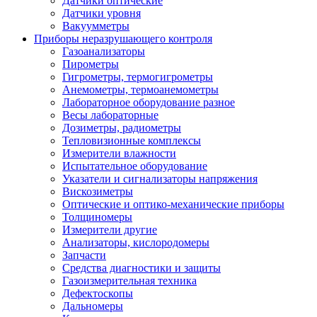
Датчики оптические
Датчики уровня
Вакуумметры
Приборы неразрушающего контроля
Газоанализаторы
Пирометры
Гигрометры, термогигрометры
Анемометры, термоанемометры
Лабораторное оборудование разное
Весы лабораторные
Дозиметры, радиометры
Тепловизионные комплексы
Измерители влажности
Испытательное оборудование
Указатели и сигнализаторы напряжения
Вискозиметры
Оптические и оптико-механические приборы
Толщиномеры
Измерители другие
Анализаторы, кислородомеры
Запчасти
Средства диагностики и защиты
Газоизмерительная техника
Дефектоскопы
Дальномеры