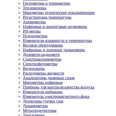
Гигрометры и термометры
Тепловизоры
Манометры технические показывающие
Регистраторы температуры
Анемометры
Цифровые и аналоговые шумомеры
PH-метры
Психрометры
Измерители влажности и температуры
Весовое оборудование
Цифровые и лазерные дальномеры
Дозиметр-радиометр
Спектроколориметры
Спектрофотометры
Видеоскопы
Расходомеры жидкости
Анализаторы дымовых газов
Манометры цифровые
Приборы для контроля качества воздуха
Измерители вибрации
Измеритель электромагнитного фона
Детекторы утечки газа
Динамометры
Металлодетекторы
Твердомеры