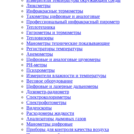
Измерители температуры окружающей среды
Люксметры
Инфракрасные термометры
Тахометры цифровые и аналоговые
Профессиональный инфракрасный пирометр
Теплотехника
Гигрометры и термометры
Тепловизоры
Манометры технические показывающие
Регистраторы температуры
Анемометры
Цифровые и аналоговые шумомеры
PH-метры
Психрометры
Измерители влажности и температуры
Весовое оборудование
Цифровые и лазерные дальномеры
Дозиметр-радиометр
Спектроколориметры
Спектрофотометры
Видеоскопы
Расходомеры жидкости
Анализаторы дымовых газов
Манометры цифровые
Приборы для контроля качества воздуха