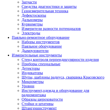
Запчасти
Средства диагностики и защиты
Газоизмерительная техника
Дефектоскопы
Дальномеры
Курвиметры
Измерители разности потенциалов
Электроды
Паяльно-ремонтное оборудование
Наборы инструментов
Паяльное оборудование
Дымоуловители
Измерительные инструменты
Стенд контроля перпендикулярности изделия
Приборы специальные
Детекторы
Индикаторы
Щупы, шаблоны радиуса, сварщика Красовского
Микрометры
Уровни
Инструмент,одежда и оборудование для
радиомонтажа
Образцы шероховатости
Стойки и штативы
Штангенинструмент