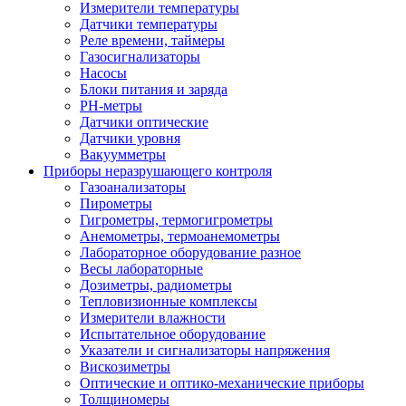
Измерители температуры
Датчики температуры
Реле времени, таймеры
Газосигнализаторы
Насосы
Блоки питания и заряда
PH-метры
Датчики оптические
Датчики уровня
Вакуумметры
Приборы неразрушающего контроля
Газоанализаторы
Пирометры
Гигрометры, термогигрометры
Анемометры, термоанемометры
Лабораторное оборудование разное
Весы лабораторные
Дозиметры, радиометры
Тепловизионные комплексы
Измерители влажности
Испытательное оборудование
Указатели и сигнализаторы напряжения
Вискозиметры
Оптические и оптико-механические приборы
Толщиномеры