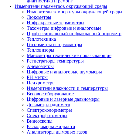
диагностика и ремонт
Измерители параметров окружающей среды
Измерители температуры окружающей среды
Люксметры
Инфракрасные термометры
Тахометры цифровые и аналоговые
Профессиональный инфракрасный пирометр
Теплотехника
Гигрометры и термометры
Тепловизоры
Манометры технические показывающие
Регистраторы температуры
Анемометры
Цифровые и аналоговые шумомеры
PH-метры
Психрометры
Измерители влажности и температуры
Весовое оборудование
Цифровые и лазерные дальномеры
Дозиметр-радиометр
Спектроколориметры
Спектрофотометры
Видеоскопы
Расходомеры жидкости
Анализаторы дымовых газов