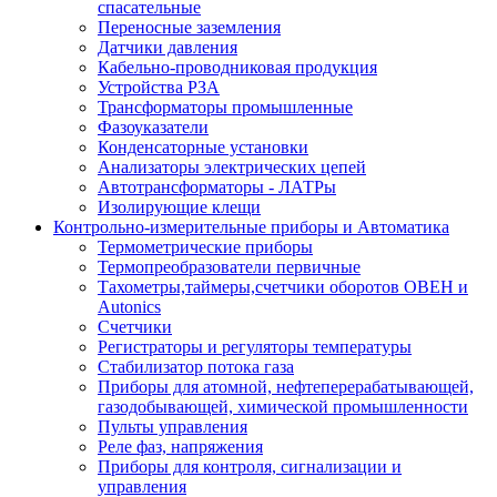
спасательные
Переносные заземления
Датчики давления
Кабельно-проводниковая продукция
Устройства РЗА
Трансформаторы промышленные
Фазоуказатели
Конденсаторные установки
Анализаторы электрических цепей
Автотрансформаторы - ЛАТРы
Изолирующие клещи
Контрольно-измерительные приборы и Автоматика
Термометрические приборы
Термопреобразователи первичные
Тахометры,таймеры,счетчики оборотов ОВЕН и
Autonics
Счетчики
Регистраторы и регуляторы температуры
Стабилизатор потока газа
Приборы для атомной, нефтеперерабатывающей,
газодобывающей, химической промышленности
Пульты управления
Реле фаз, напряжения
Приборы для контроля, сигнализации и
управления