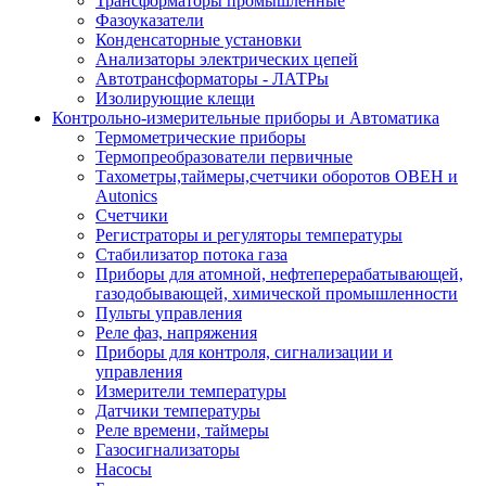
Трансформаторы промышленные
Фазоуказатели
Конденсаторные установки
Анализаторы электрических цепей
Автотрансформаторы - ЛАТРы
Изолирующие клещи
Контрольно-измерительные приборы и Автоматика
Термометрические приборы
Термопреобразователи первичные
Тахометры,таймеры,счетчики оборотов ОВЕН и
Autonics
Счетчики
Регистраторы и регуляторы температуры
Стабилизатор потока газа
Приборы для атомной, нефтеперерабатывающей,
газодобывающей, химической промышленности
Пульты управления
Реле фаз, напряжения
Приборы для контроля, сигнализации и
управления
Измерители температуры
Датчики температуры
Реле времени, таймеры
Газосигнализаторы
Насосы