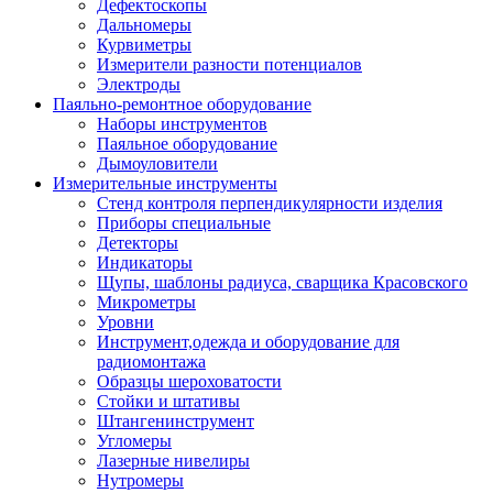
Дефектоскопы
Дальномеры
Курвиметры
Измерители разности потенциалов
Электроды
Паяльно-ремонтное оборудование
Наборы инструментов
Паяльное оборудование
Дымоуловители
Измерительные инструменты
Стенд контроля перпендикулярности изделия
Приборы специальные
Детекторы
Индикаторы
Щупы, шаблоны радиуса, сварщика Красовского
Микрометры
Уровни
Инструмент,одежда и оборудование для
радиомонтажа
Образцы шероховатости
Стойки и штативы
Штангенинструмент
Угломеры
Лазерные нивелиры
Нутромеры