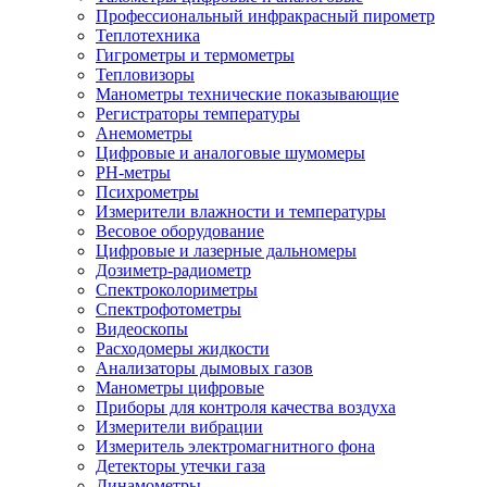
Профессиональный инфракрасный пирометр
Теплотехника
Гигрометры и термометры
Тепловизоры
Манометры технические показывающие
Регистраторы температуры
Анемометры
Цифровые и аналоговые шумомеры
PH-метры
Психрометры
Измерители влажности и температуры
Весовое оборудование
Цифровые и лазерные дальномеры
Дозиметр-радиометр
Спектроколориметры
Спектрофотометры
Видеоскопы
Расходомеры жидкости
Анализаторы дымовых газов
Манометры цифровые
Приборы для контроля качества воздуха
Измерители вибрации
Измеритель электромагнитного фона
Детекторы утечки газа
Динамометры