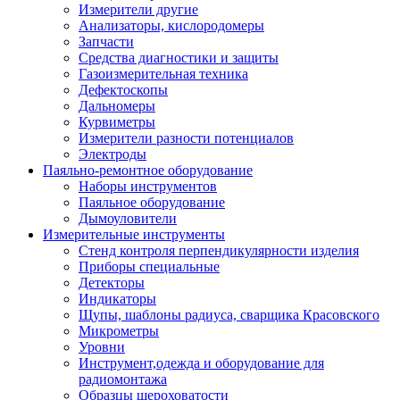
Измерители другие
Анализаторы, кислородомеры
Запчасти
Средства диагностики и защиты
Газоизмерительная техника
Дефектоскопы
Дальномеры
Курвиметры
Измерители разности потенциалов
Электроды
Паяльно-ремонтное оборудование
Наборы инструментов
Паяльное оборудование
Дымоуловители
Измерительные инструменты
Стенд контроля перпендикулярности изделия
Приборы специальные
Детекторы
Индикаторы
Щупы, шаблоны радиуса, сварщика Красовского
Микрометры
Уровни
Инструмент,одежда и оборудование для
радиомонтажа
Образцы шероховатости