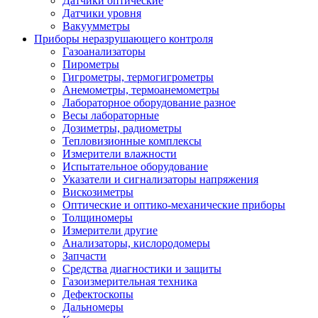
Датчики оптические
Датчики уровня
Вакуумметры
Приборы неразрушающего контроля
Газоанализаторы
Пирометры
Гигрометры, термогигрометры
Анемометры, термоанемометры
Лабораторное оборудование разное
Весы лабораторные
Дозиметры, радиометры
Тепловизионные комплексы
Измерители влажности
Испытательное оборудование
Указатели и сигнализаторы напряжения
Вискозиметры
Оптические и оптико-механические приборы
Толщиномеры
Измерители другие
Анализаторы, кислородомеры
Запчасти
Средства диагностики и защиты
Газоизмерительная техника
Дефектоскопы
Дальномеры