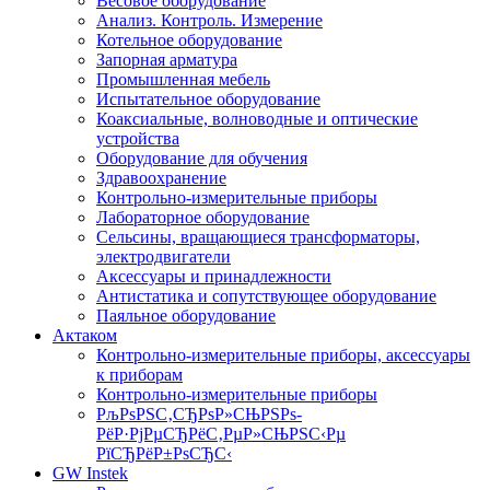
Весовое оборудование
Анализ. Контроль. Измерение
Котельное оборудование
Запорная арматура
Промышленная мебель
Испытательное оборудование
Коаксиальные, волноводные и оптические
устройства
Оборудование для обучения
Здравоохранение
Контрольно-измерительные приборы
Лабораторное оборудование
Сельсины, вращающиеся трансформаторы,
электродвигатели
Аксессуары и принадлежности
Антистатика и сопутствующее оборудование
Паяльное оборудование
Актаком
Контрольно-измерительные приборы, аксессуары
к приборам
Контрольно-измерительные приборы
РљРѕРЅС‚СЂРѕР»СЊРЅРѕ-
РёР·РјРµСЂРёС‚РµР»СЊРЅС‹Рµ
РїСЂРёР±РѕСЂС‹
GW Instek