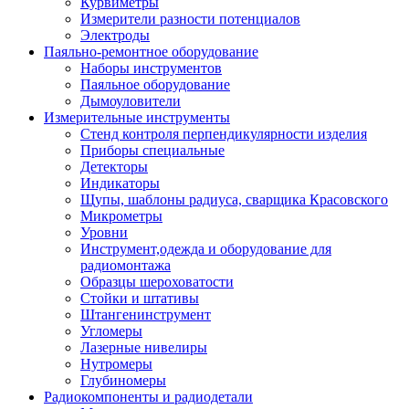
Курвиметры
Измерители разности потенциалов
Электроды
Паяльно-ремонтное оборудование
Наборы инструментов
Паяльное оборудование
Дымоуловители
Измерительные инструменты
Стенд контроля перпендикулярности изделия
Приборы специальные
Детекторы
Индикаторы
Щупы, шаблоны радиуса, сварщика Красовского
Микрометры
Уровни
Инструмент,одежда и оборудование для
радиомонтажа
Образцы шероховатости
Стойки и штативы
Штангенинструмент
Угломеры
Лазерные нивелиры
Нутромеры
Глубиномеры
Радиокомпоненты и радиодетали