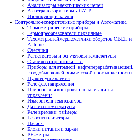
Анализаторы электрических цепей
Автотрансформаторы - ЛАТРы
Изолирующие клещи
Контрольно-измерительные приборы и Автоматика
Термометрические приборы
Термопреобразователи первичные
Тахометры,таймеры,счетчики оборотов ОВЕН и
Autonics
Счетчики
Регистраторы и регуляторы температуры
Стабилизатор потока газа
Приборы для атомной, нефтеперерабатывающей,
газодобывающей, химической промышленности
Пульты управления
Реле фаз, напряжения
Приборы для контроля, сигнализации и
управления
Измерители температуры
Датчики температуры
Реле времени, таймеры
Газосигнализаторы
Насосы
Блоки питания и заряда
PH-метры