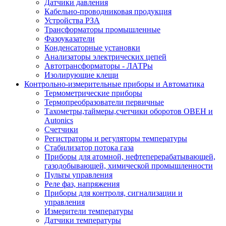
Датчики давления
Кабельно-проводниковая продукция
Устройства РЗА
Трансформаторы промышленные
Фазоуказатели
Конденсаторные установки
Анализаторы электрических цепей
Автотрансформаторы - ЛАТРы
Изолирующие клещи
Контрольно-измерительные приборы и Автоматика
Термометрические приборы
Термопреобразователи первичные
Тахометры,таймеры,счетчики оборотов ОВЕН и
Autonics
Счетчики
Регистраторы и регуляторы температуры
Стабилизатор потока газа
Приборы для атомной, нефтеперерабатывающей,
газодобывающей, химической промышленности
Пульты управления
Реле фаз, напряжения
Приборы для контроля, сигнализации и
управления
Измерители температуры
Датчики температуры