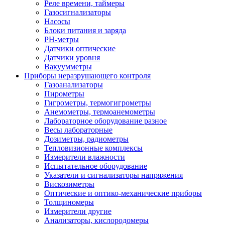
Реле времени, таймеры
Газосигнализаторы
Насосы
Блоки питания и заряда
PH-метры
Датчики оптические
Датчики уровня
Вакуумметры
Приборы неразрушающего контроля
Газоанализаторы
Пирометры
Гигрометры, термогигрометры
Анемометры, термоанемометры
Лабораторное оборудование разное
Весы лабораторные
Дозиметры, радиометры
Тепловизионные комплексы
Измерители влажности
Испытательное оборудование
Указатели и сигнализаторы напряжения
Вискозиметры
Оптические и оптико-механические приборы
Толщиномеры
Измерители другие
Анализаторы, кислородомеры