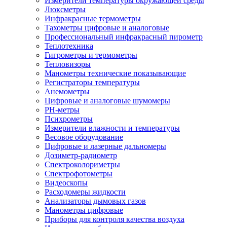
Измерители температуры окружающей среды
Люксметры
Инфракрасные термометры
Тахометры цифровые и аналоговые
Профессиональный инфракрасный пирометр
Теплотехника
Гигрометры и термометры
Тепловизоры
Манометры технические показывающие
Регистраторы температуры
Анемометры
Цифровые и аналоговые шумомеры
PH-метры
Психрометры
Измерители влажности и температуры
Весовое оборудование
Цифровые и лазерные дальномеры
Дозиметр-радиометр
Спектроколориметры
Спектрофотометры
Видеоскопы
Расходомеры жидкости
Анализаторы дымовых газов
Манометры цифровые
Приборы для контроля качества воздуха