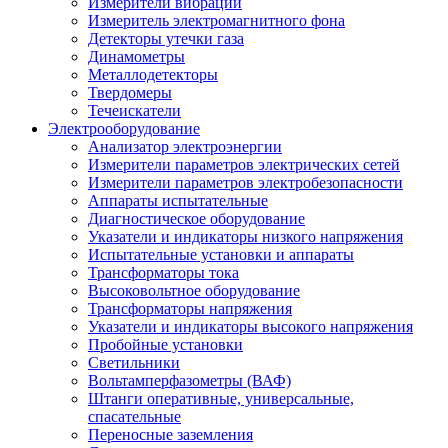
Измерители вибрации
Измеритель электромагнитного фона
Детекторы утечки газа
Динамометры
Металлодетекторы
Твердомеры
Течеискатели
Электрооборудование
Анализатор электроэнергии
Измерители параметров электрических сетей
Измерители параметров электробезопасности
Аппараты испытательные
Диагностическое оборудование
Указатели и индикаторы низкого напряжения
Испытательные установки и аппараты
Трансформаторы тока
Высоковольтное оборудование
Трансформаторы напряжения
Указатели и индикаторы высокого напряжения
Пробойные установки
Светильники
Вольтамперфазометры (ВАФ)
Штанги оперативные, универсальные,
спасательные
Переносные заземления