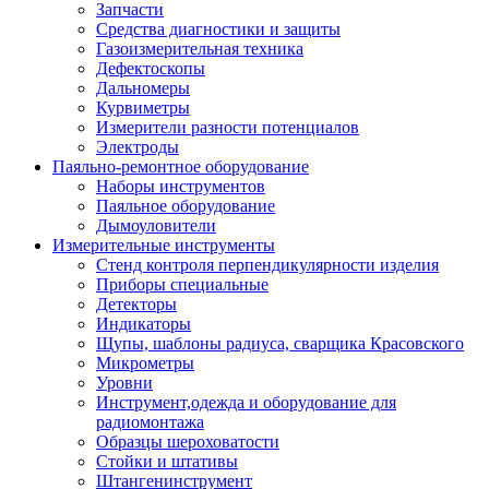
Запчасти
Средства диагностики и защиты
Газоизмерительная техника
Дефектоскопы
Дальномеры
Курвиметры
Измерители разности потенциалов
Электроды
Паяльно-ремонтное оборудование
Наборы инструментов
Паяльное оборудование
Дымоуловители
Измерительные инструменты
Стенд контроля перпендикулярности изделия
Приборы специальные
Детекторы
Индикаторы
Щупы, шаблоны радиуса, сварщика Красовского
Микрометры
Уровни
Инструмент,одежда и оборудование для
радиомонтажа
Образцы шероховатости
Стойки и штативы
Штангенинструмент