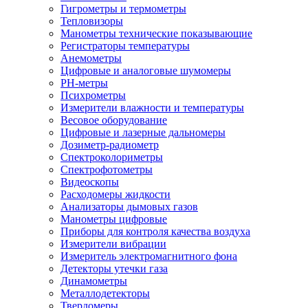
Гигрометры и термометры
Тепловизоры
Манометры технические показывающие
Регистраторы температуры
Анемометры
Цифровые и аналоговые шумомеры
PH-метры
Психрометры
Измерители влажности и температуры
Весовое оборудование
Цифровые и лазерные дальномеры
Дозиметр-радиометр
Спектроколориметры
Спектрофотометры
Видеоскопы
Расходомеры жидкости
Анализаторы дымовых газов
Манометры цифровые
Приборы для контроля качества воздуха
Измерители вибрации
Измеритель электромагнитного фона
Детекторы утечки газа
Динамометры
Металлодетекторы
Твердомеры