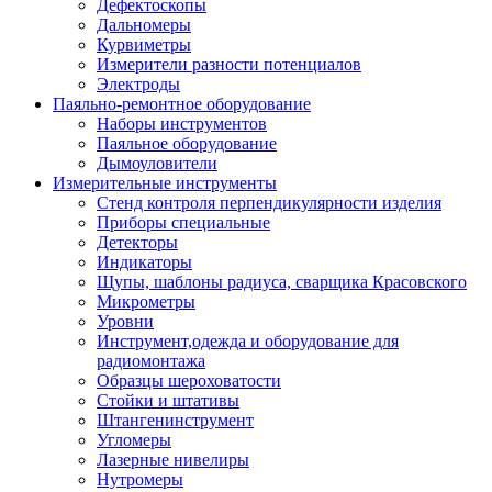
Дефектоскопы
Дальномеры
Курвиметры
Измерители разности потенциалов
Электроды
Паяльно-ремонтное оборудование
Наборы инструментов
Паяльное оборудование
Дымоуловители
Измерительные инструменты
Стенд контроля перпендикулярности изделия
Приборы специальные
Детекторы
Индикаторы
Щупы, шаблоны радиуса, сварщика Красовского
Микрометры
Уровни
Инструмент,одежда и оборудование для
радиомонтажа
Образцы шероховатости
Стойки и штативы
Штангенинструмент
Угломеры
Лазерные нивелиры
Нутромеры