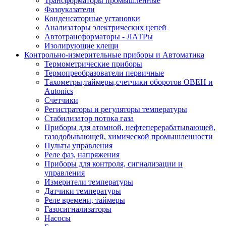
Трансформаторы промышленные
Фазоуказатели
Конденсаторные установки
Анализаторы электрических цепей
Автотрансформаторы - ЛАТРы
Изолирующие клещи
Контрольно-измерительные приборы и Автоматика
Термометрические приборы
Термопреобразователи первичные
Тахометры,таймеры,счетчики оборотов ОВЕН и
Autonics
Счетчики
Регистраторы и регуляторы температуры
Стабилизатор потока газа
Приборы для атомной, нефтеперерабатывающей,
газодобывающей, химической промышленности
Пульты управления
Реле фаз, напряжения
Приборы для контроля, сигнализации и
управления
Измерители температуры
Датчики температуры
Реле времени, таймеры
Газосигнализаторы
Насосы