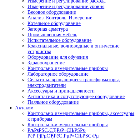
Измерение и регулирование расхода
Измерение и регулирование уровня
Весовое оборудование
Анализ. Контроль. Измерение
Котельное оборудование
Запорная арматура
Промышленная мебель
Испытательное оборудование
Коаксиальные, волноводные и оптические
устройства
Оборудование для обучения
Здравоохранение
Контрольно-измерительные приборы
Лабораторное оборудование
Сельсины, вращающиеся трансформаторы,
электродвигатели
Аксессуары и принадлежности
Антистатика и сопутствующее оборудование
Паяльное оборудование
Актаком
Контрольно-измерительные приборы, аксессуары
к приборам
Контрольно-измерительные приборы
РљРѕРЅС‚СЂРѕР»СЊРЅРѕ-
РёР·РјРµСЂРёС‚РµР»СЊРЅС‹Рµ