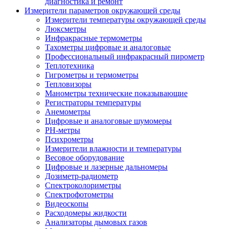
диагностика и ремонт
Измерители параметров окружающей среды
Измерители температуры окружающей среды
Люксметры
Инфракрасные термометры
Тахометры цифровые и аналоговые
Профессиональный инфракрасный пирометр
Теплотехника
Гигрометры и термометры
Тепловизоры
Манометры технические показывающие
Регистраторы температуры
Анемометры
Цифровые и аналоговые шумомеры
PH-метры
Психрометры
Измерители влажности и температуры
Весовое оборудование
Цифровые и лазерные дальномеры
Дозиметр-радиометр
Спектроколориметры
Спектрофотометры
Видеоскопы
Расходомеры жидкости
Анализаторы дымовых газов