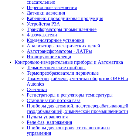
спасательные
Переносные заземления
Датчики давления
Кабельно-проводниковая продукция
Устройства РЗА
Трансформаторы промышленные
Фазоуказатели
Конденсаторные установки
Анализаторы электрических цепей
Автотрансформаторы - ЛАТРы
Изолирующие клещи
Контрольно-измерительные приборы и Автоматика
Термометрические приборы
Термопреобразователи первичные
Тахометры,таймеры,счетчики оборотов ОВЕН и
Autonics
Счетчики
Регистраторы и регуляторы температуры
Стабилизатор потока газа
Приборы для атомной, нефтеперерабатывающей,
газодобывающей, химической промышленности
Пульты управления
Реле фаз, напряжения
Приборы для контроля, сигнализации и
управления