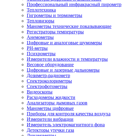
Профессиональный инфракрасный пирометр
Теплотехника
Гигрометры и термометры
Тепловизоры
Манометры технические показывающие
Регистраторы температуры
Анемометры
Цифровые и аналоговые шумомеры
PH-метры
Психрометры
Измерители влажности и температуры
Весовое оборудование
Цифровые и лазерные дальномеры
Дозиметр-радиометр
Спектроколориметры
Спектрофотометры
Видеоскопы
Расходомеры жидкости
Анализаторы дымовых газов
Манометры цифровые
Приборы для контроля качества воздуха
Измерители вибрации
Измеритель электромагнитного фона
Детекторы утечки газа
Динамометры