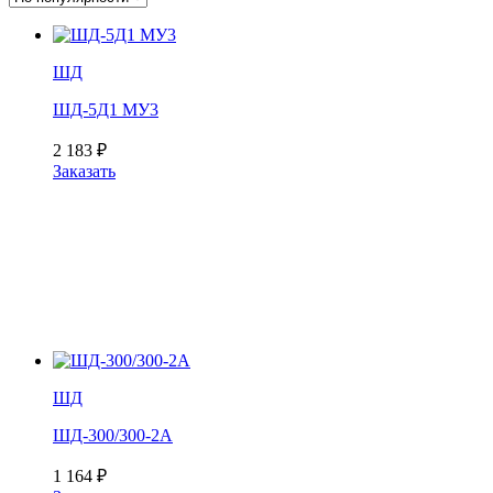
ШД
ШД-5Д1 МУ3
2 183
₽
Заказать
ШД
ШД-300/300-2А
1 164
₽