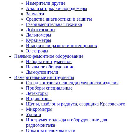
Измерители другие
Анализаторы, кислородомеры
Запчасти
Средства диагностики и защиты
Газоизмерительная техника
Дефектоскопы
Дальномеры
Курвиметры
Измерители разности потенциалов
Электроды
Паяльно-ремонтное оборудование
Наборы инструментов
Паяльное оборудование
Дымоуловители
Измерительные инструменты
Стенд контроля перпендикулярности изделия
Приборы специальные
Детекторы
Индикаторы
Щупы, шаблоны радиуса, сварщика Красовского
Микрометры
Уровни
Инструмент,одежда и оборудование для
радиомонтажа
Образцы шероховатости