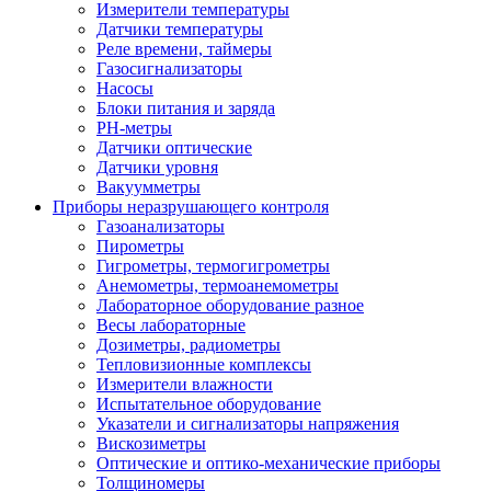
Измерители температуры
Датчики температуры
Реле времени, таймеры
Газосигнализаторы
Насосы
Блоки питания и заряда
PH-метры
Датчики оптические
Датчики уровня
Вакуумметры
Приборы неразрушающего контроля
Газоанализаторы
Пирометры
Гигрометры, термогигрометры
Анемометры, термоанемометры
Лабораторное оборудование разное
Весы лабораторные
Дозиметры, радиометры
Тепловизионные комплексы
Измерители влажности
Испытательное оборудование
Указатели и сигнализаторы напряжения
Вискозиметры
Оптические и оптико-механические приборы
Толщиномеры