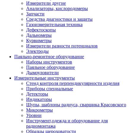
Измерители другие
Анализаторы, кислородомеры
Запчасти
Средства диагностики и защиты
Газоизмерительная техника
Дефектоскопы
Дальномеры
Курвиметры
Измерители разности потенциалов
Электроды
Паяльно-ремонтное оборудование
Наборы инструментов
Паяльное оборудование
Дымоуловители
Измерительные инструменты
Стенд контроля перпендикулярности изделия
Приборы специальные
Детекторы
Индикаторы
Щупы, шаблоны радиуса, сварщика Красовского
Микрометры
Уровни
Инструмент,одежда и оборудование для
радиомонтажа
Образцы шероховатости