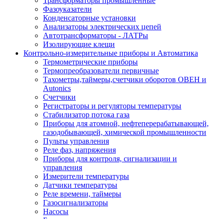
Трансформаторы промышленные
Фазоуказатели
Конденсаторные установки
Анализаторы электрических цепей
Автотрансформаторы - ЛАТРы
Изолирующие клещи
Контрольно-измерительные приборы и Автоматика
Термометрические приборы
Термопреобразователи первичные
Тахометры,таймеры,счетчики оборотов ОВЕН и
Autonics
Счетчики
Регистраторы и регуляторы температуры
Стабилизатор потока газа
Приборы для атомной, нефтеперерабатывающей,
газодобывающей, химической промышленности
Пульты управления
Реле фаз, напряжения
Приборы для контроля, сигнализации и
управления
Измерители температуры
Датчики температуры
Реле времени, таймеры
Газосигнализаторы
Насосы