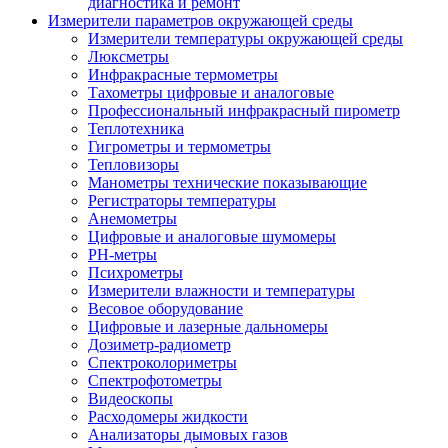
диагностика и ремонт
Измерители параметров окружающей среды
Измерители температуры окружающей среды
Люксметры
Инфракрасные термометры
Тахометры цифровые и аналоговые
Профессиональный инфракрасный пирометр
Теплотехника
Гигрометры и термометры
Тепловизоры
Манометры технические показывающие
Регистраторы температуры
Анемометры
Цифровые и аналоговые шумомеры
PH-метры
Психрометры
Измерители влажности и температуры
Весовое оборудование
Цифровые и лазерные дальномеры
Дозиметр-радиометр
Спектроколориметры
Спектрофотометры
Видеоскопы
Расходомеры жидкости
Анализаторы дымовых газов