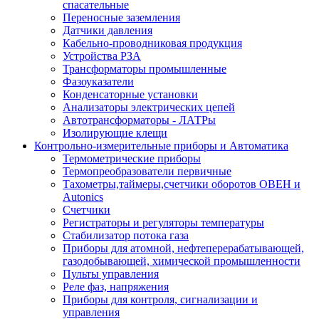
спасательные
Переносные заземления
Датчики давления
Кабельно-проводниковая продукция
Устройства РЗА
Трансформаторы промышленные
Фазоуказатели
Конденсаторные установки
Анализаторы электрических цепей
Автотрансформаторы - ЛАТРы
Изолирующие клещи
Контрольно-измерительные приборы и Автоматика
Термометрические приборы
Термопреобразователи первичные
Тахометры,таймеры,счетчики оборотов ОВЕН и
Autonics
Счетчики
Регистраторы и регуляторы температуры
Стабилизатор потока газа
Приборы для атомной, нефтеперерабатывающей,
газодобывающей, химической промышленности
Пульты управления
Реле фаз, напряжения
Приборы для контроля, сигнализации и
управления