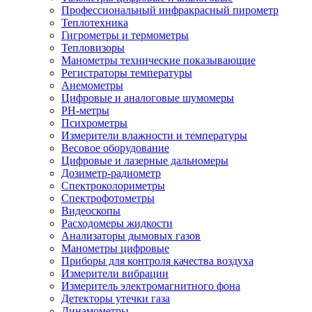
Профессиональный инфракрасный пирометр
Теплотехника
Гигрометры и термометры
Тепловизоры
Манометры технические показывающие
Регистраторы температуры
Анемометры
Цифровые и аналоговые шумомеры
PH-метры
Психрометры
Измерители влажности и температуры
Весовое оборудование
Цифровые и лазерные дальномеры
Дозиметр-радиометр
Спектроколориметры
Спектрофотометры
Видеоскопы
Расходомеры жидкости
Анализаторы дымовых газов
Манометры цифровые
Приборы для контроля качества воздуха
Измерители вибрации
Измеритель электромагнитного фона
Детекторы утечки газа
Динамометры