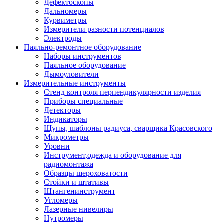
Дефектоскопы
Дальномеры
Курвиметры
Измерители разности потенциалов
Электроды
Паяльно-ремонтное оборудование
Наборы инструментов
Паяльное оборудование
Дымоуловители
Измерительные инструменты
Стенд контроля перпендикулярности изделия
Приборы специальные
Детекторы
Индикаторы
Щупы, шаблоны радиуса, сварщика Красовского
Микрометры
Уровни
Инструмент,одежда и оборудование для
радиомонтажа
Образцы шероховатости
Стойки и штативы
Штангенинструмент
Угломеры
Лазерные нивелиры
Нутромеры