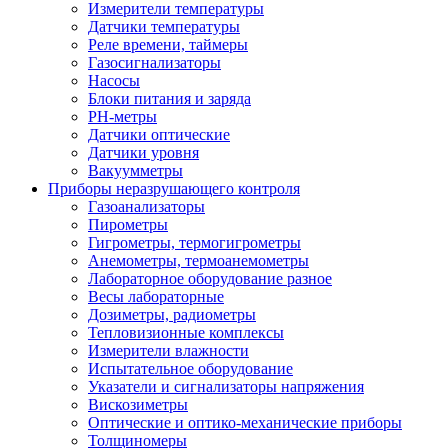
Измерители температуры
Датчики температуры
Реле времени, таймеры
Газосигнализаторы
Насосы
Блоки питания и заряда
PH-метры
Датчики оптические
Датчики уровня
Вакуумметры
Приборы неразрушающего контроля
Газоанализаторы
Пирометры
Гигрометры, термогигрометры
Анемометры, термоанемометры
Лабораторное оборудование разное
Весы лабораторные
Дозиметры, радиометры
Тепловизионные комплексы
Измерители влажности
Испытательное оборудование
Указатели и сигнализаторы напряжения
Вискозиметры
Оптические и оптико-механические приборы
Толщиномеры