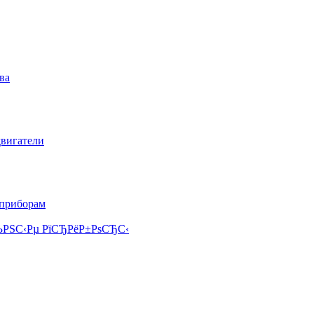
ва
двигатели
 приборам
РЅС‹Рµ РїСЂРёР±РѕСЂС‹