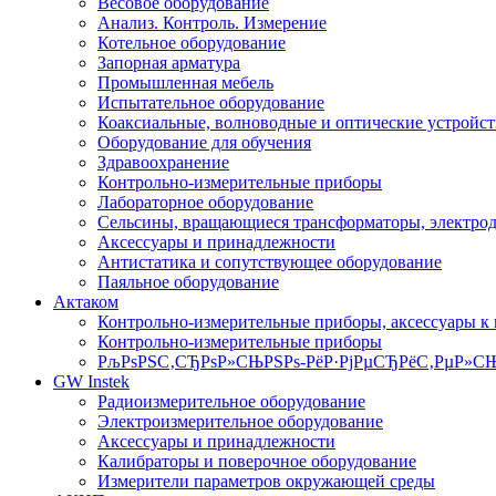
Весовое оборудование
Анализ. Контроль. Измерение
Котельное оборудование
Запорная арматура
Промышленная мебель
Испытательное оборудование
Коаксиальные, волноводные и оптические устройст
Оборудование для обучения
Здравоохранение
Контрольно-измерительные приборы
Лабораторное оборудование
Сельсины, вращающиеся трансформаторы, электро
Аксессуары и принадлежности
Антистатика и сопутствующее оборудование
Паяльное оборудование
Актаком
Контрольно-измерительные приборы, аксессуары к
Контрольно-измерительные приборы
РљРѕРЅС‚СЂРѕР»СЊРЅРѕ-РёР·РјРµСЂРёС‚РµР»СЊ
GW Instek
Радиоизмерительное оборудование
Электроизмерительное оборудование
Аксессуары и принадлежности
Калибраторы и поверочное оборудование
Измерители параметров окружающей среды