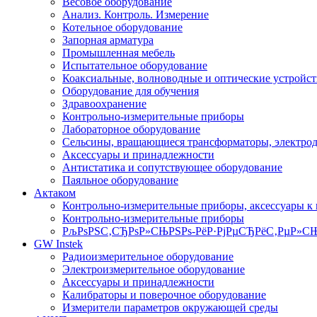
Весовое оборудование
Анализ. Контроль. Измерение
Котельное оборудование
Запорная арматура
Промышленная мебель
Испытательное оборудование
Коаксиальные, волноводные и оптические устройст
Оборудование для обучения
Здравоохранение
Контрольно-измерительные приборы
Лабораторное оборудование
Сельсины, вращающиеся трансформаторы, электро
Аксессуары и принадлежности
Антистатика и сопутствующее оборудование
Паяльное оборудование
Актаком
Контрольно-измерительные приборы, аксессуары к
Контрольно-измерительные приборы
РљРѕРЅС‚СЂРѕР»СЊРЅРѕ-РёР·РјРµСЂРёС‚РµР»СЊ
GW Instek
Радиоизмерительное оборудование
Электроизмерительное оборудование
Аксессуары и принадлежности
Калибраторы и поверочное оборудование
Измерители параметров окружающей среды