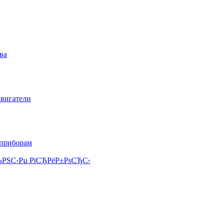
ва
двигатели
 приборам
РЅС‹Рµ РїСЂРёР±РѕСЂС‹