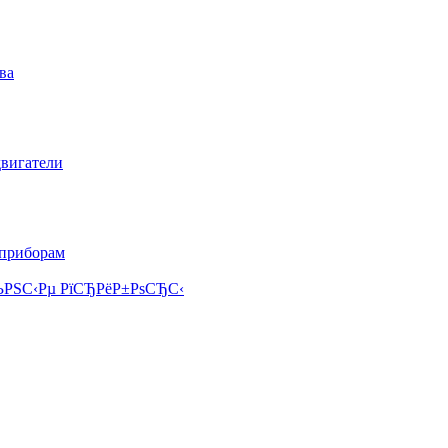
ва
двигатели
 приборам
РЅС‹Рµ РїСЂРёР±РѕСЂС‹