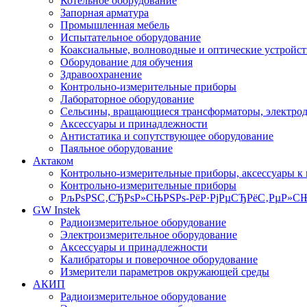
Котельное оборудование
Запорная арматура
Промышленная мебель
Испытательное оборудование
Коаксиальные, волноводные и оптические устройст
Оборудование для обучения
Здравоохранение
Контрольно-измерительные приборы
Лабораторное оборудование
Сельсины, вращающиеся трансформаторы, электро
Аксессуары и принадлежности
Антистатика и сопутствующее оборудование
Паяльное оборудование
Актаком
Контрольно-измерительные приборы, аксессуары к
Контрольно-измерительные приборы
РљРѕРЅС‚СЂРѕР»СЊРЅРѕ-РёР·РјРµСЂРёС‚РµР»СЊ
GW Instek
Радиоизмерительное оборудование
Электроизмерительное оборудование
Аксессуары и принадлежности
Калибраторы и поверочное оборудование
Измерители параметров окружающей среды
АКИП
Радиоизмерительное оборудование