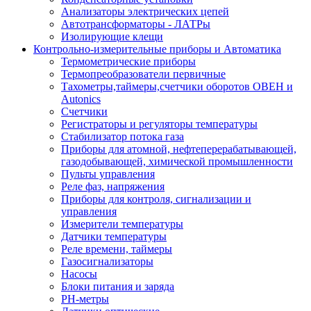
Анализаторы электрических цепей
Автотрансформаторы - ЛАТРы
Изолирующие клещи
Контрольно-измерительные приборы и Автоматика
Термометрические приборы
Термопреобразователи первичные
Тахометры,таймеры,счетчики оборотов ОВЕН и
Autonics
Счетчики
Регистраторы и регуляторы температуры
Стабилизатор потока газа
Приборы для атомной, нефтеперерабатывающей,
газодобывающей, химической промышленности
Пульты управления
Реле фаз, напряжения
Приборы для контроля, сигнализации и
управления
Измерители температуры
Датчики температуры
Реле времени, таймеры
Газосигнализаторы
Насосы
Блоки питания и заряда
PH-метры