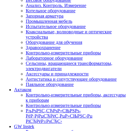
Весовое оборудование
Анализ. Контроль. Измерение
Котельное оборудование
Запорная арматура
Промышленная мебель
Испытательное оборудование
Коаксиальные, волноводные и оптические
устройства
Оборудование для обучения
Здравоохранение
Контрольно-измерительные приборы
Лабораторное оборудование
Сельсины, вращающиеся трансформаторы,
электродвигатели
Аксессуары и принадлежности
Антистатика и сопутствующее оборудование
Паяльное оборудование
Актаком
Контрольно-измерительные приборы, аксессуары
к приборам
Контрольно-измерительные приборы
РљРѕРЅС‚СЂРѕР»СЊРЅРѕ-
РёР·РјРµСЂРёС‚РµР»СЊРЅС‹Рµ
РїСЂРёР±РѕСЂС‹
GW Instek