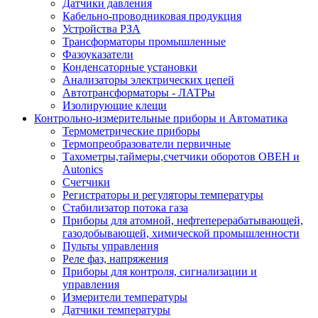
Датчики давления
Кабельно-проводниковая продукция
Устройства РЗА
Трансформаторы промышленные
Фазоуказатели
Конденсаторные установки
Анализаторы электрических цепей
Автотрансформаторы - ЛАТРы
Изолирующие клещи
Контрольно-измерительные приборы и Автоматика
Термометрические приборы
Термопреобразователи первичные
Тахометры,таймеры,счетчики оборотов ОВЕН и
Autonics
Счетчики
Регистраторы и регуляторы температуры
Стабилизатор потока газа
Приборы для атомной, нефтеперерабатывающей,
газодобывающей, химической промышленности
Пульты управления
Реле фаз, напряжения
Приборы для контроля, сигнализации и
управления
Измерители температуры
Датчики температуры