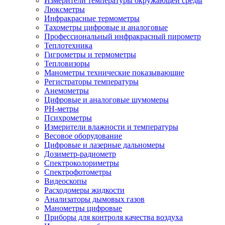
Измерители температуры окружающей среды
Люксметры
Инфракрасные термометры
Тахометры цифровые и аналоговые
Профессиональный инфракрасный пирометр
Теплотехника
Гигрометры и термометры
Тепловизоры
Манометры технические показывающие
Регистраторы температуры
Анемометры
Цифровые и аналоговые шумомеры
PH-метры
Психрометры
Измерители влажности и температуры
Весовое оборудование
Цифровые и лазерные дальномеры
Дозиметр-радиометр
Спектроколориметры
Спектрофотометры
Видеоскопы
Расходомеры жидкости
Анализаторы дымовых газов
Манометры цифровые
Приборы для контроля качества воздуха