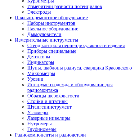
Курвиметры
Измерители разности потенциалов
Электроды
Паяльно-ремонтное оборудование
Наборы инструментов
Паяльное оборудование
Дымоуловители
Измерительные инструменты
Стенд контроля перпендикулярности изделия
Приборы специальные
Детекторы
Индикаторы
Щупы, шаблоны радиуса, сварщика Красовского
Микрометры
Уровни
Инструмент,одежда и оборудование для
радиомонтажа
Образцы шероховатости
Стойки и штативы
Штангенинструмент
Угломеры
Лазерные нивелиры
Нутромеры
Глубиномеры
Радиокомпоненты и радиодетали