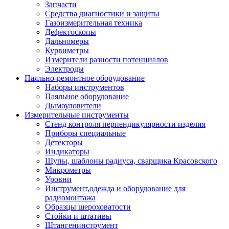
Запчасти
Средства диагностики и защиты
Газоизмерительная техника
Дефектоскопы
Дальномеры
Курвиметры
Измерители разности потенциалов
Электроды
Паяльно-ремонтное оборудование
Наборы инструментов
Паяльное оборудование
Дымоуловители
Измерительные инструменты
Стенд контроля перпендикулярности изделия
Приборы специальные
Детекторы
Индикаторы
Щупы, шаблоны радиуса, сварщика Красовского
Микрометры
Уровни
Инструмент,одежда и оборудование для
радиомонтажа
Образцы шероховатости
Стойки и штативы
Штангенинструмент