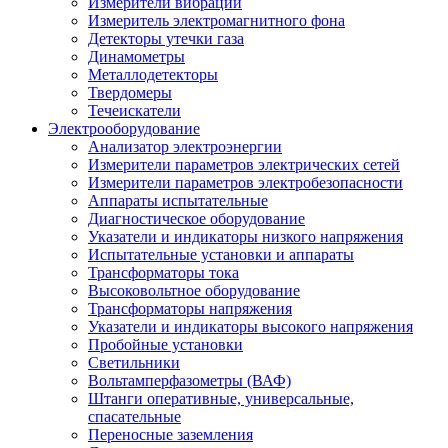
Измерители вибрации
Измеритель электромагнитного фона
Детекторы утечки газа
Динамометры
Металлодетекторы
Твердомеры
Течеискатели
Электрооборудование
Анализатор электроэнергии
Измерители параметров электрических сетей
Измерители параметров электробезопасности
Аппараты испытательные
Диагностическое оборудование
Указатели и индикаторы низкого напряжения
Испытательные установки и аппараты
Трансформаторы тока
Высоковольтное оборудование
Трансформаторы напряжения
Указатели и индикаторы высокого напряжения
Пробойные установки
Светильники
Вольтамперфазометры (ВАФ)
Штанги оперативные, универсальные,
спасательные
Переносные заземления