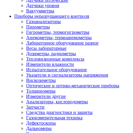
Датчики оптические
Датчики уровня
Вакуумметры
Приборы неразрушающего контроля
Газоанализаторы
Пирометры
Гигрометры, термогигрометры
Анемометры, термоанемометры
Лабораторное оборудование разное
Весы лабораторные
Дозиметры, радиометры
Тепловизионные комплексы
Измерители влажности
Испытательное оборудование
Указатели и сигнализаторы напряжения
Вискозиметры
Оптические и оптико-механические приборы
Толщиномеры
Измерители другие
Анализаторы, кислородомеры
Запчасти
Средства диагностики и защиты
Газоизмерительная техника
Дефектоскопы
Дальномеры