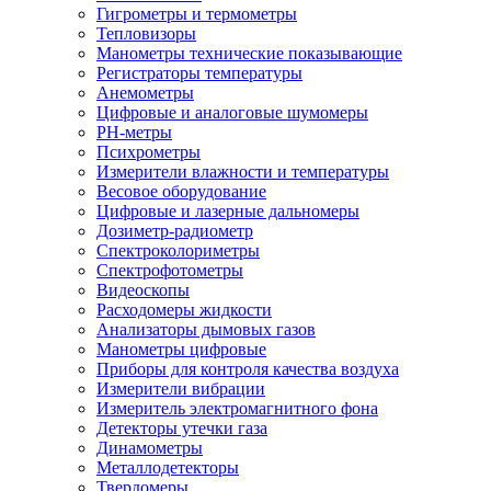
Гигрометры и термометры
Тепловизоры
Манометры технические показывающие
Регистраторы температуры
Анемометры
Цифровые и аналоговые шумомеры
PH-метры
Психрометры
Измерители влажности и температуры
Весовое оборудование
Цифровые и лазерные дальномеры
Дозиметр-радиометр
Спектроколориметры
Спектрофотометры
Видеоскопы
Расходомеры жидкости
Анализаторы дымовых газов
Манометры цифровые
Приборы для контроля качества воздуха
Измерители вибрации
Измеритель электромагнитного фона
Детекторы утечки газа
Динамометры
Металлодетекторы
Твердомеры