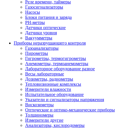
Реле времени, таймеры
Газосигнализаторы
Насосы
Блоки питания и заряда
PH-метры
Датчики оптические
Датчики уровня
Вакуумметры
Приборы неразрушающего контроля
Газоанализаторы
Пирометры
Гигрометры, термогигрометры
Анемометры, термоанемометры
Лабораторное оборудование разное
Весы лабораторные
Дозиметры, радиометры
Тепловизионные комплексы
Измерители влажности
Испытательное оборудование
Указатели и сигнализаторы напряжения
Вискозиметры
Оптические и оптико-механические приборы
Толщиномеры
Измерители другие
Анализаторы, кислородомеры