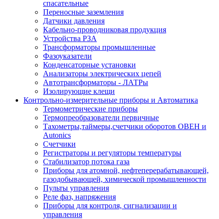
спасательные
Переносные заземления
Датчики давления
Кабельно-проводниковая продукция
Устройства РЗА
Трансформаторы промышленные
Фазоуказатели
Конденсаторные установки
Анализаторы электрических цепей
Автотрансформаторы - ЛАТРы
Изолирующие клещи
Контрольно-измерительные приборы и Автоматика
Термометрические приборы
Термопреобразователи первичные
Тахометры,таймеры,счетчики оборотов ОВЕН и
Autonics
Счетчики
Регистраторы и регуляторы температуры
Стабилизатор потока газа
Приборы для атомной, нефтеперерабатывающей,
газодобывающей, химической промышленности
Пульты управления
Реле фаз, напряжения
Приборы для контроля, сигнализации и
управления