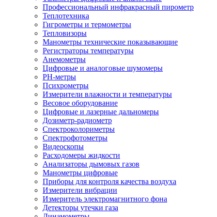
Профессиональный инфракрасный пирометр
Теплотехника
Гигрометры и термометры
Тепловизоры
Манометры технические показывающие
Регистраторы температуры
Анемометры
Цифровые и аналоговые шумомеры
PH-метры
Психрометры
Измерители влажности и температуры
Весовое оборудование
Цифровые и лазерные дальномеры
Дозиметр-радиометр
Спектроколориметры
Спектрофотометры
Видеоскопы
Расходомеры жидкости
Анализаторы дымовых газов
Манометры цифровые
Приборы для контроля качества воздуха
Измерители вибрации
Измеритель электромагнитного фона
Детекторы утечки газа
Динамометры