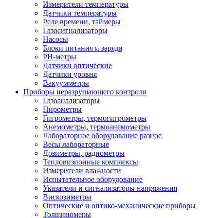
Измерители температуры
Датчики температуры
Реле времени, таймеры
Газосигнализаторы
Насосы
Блоки питания и заряда
PH-метры
Датчики оптические
Датчики уровня
Вакуумметры
Приборы неразрушающего контроля
Газоанализаторы
Пирометры
Гигрометры, термогигрометры
Анемометры, термоанемометры
Лабораторное оборудование разное
Весы лабораторные
Дозиметры, радиометры
Тепловизионные комплексы
Измерители влажности
Испытательное оборудование
Указатели и сигнализаторы напряжения
Вискозиметры
Оптические и оптико-механические приборы
Толщиномеры