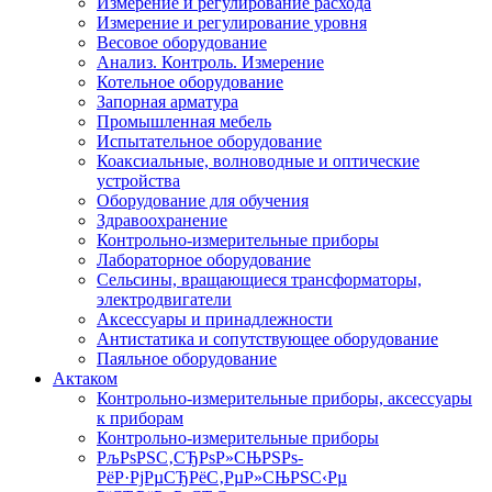
Измерение и регулирование расхода
Измерение и регулирование уровня
Весовое оборудование
Анализ. Контроль. Измерение
Котельное оборудование
Запорная арматура
Промышленная мебель
Испытательное оборудование
Коаксиальные, волноводные и оптические
устройства
Оборудование для обучения
Здравоохранение
Контрольно-измерительные приборы
Лабораторное оборудование
Сельсины, вращающиеся трансформаторы,
электродвигатели
Аксессуары и принадлежности
Антистатика и сопутствующее оборудование
Паяльное оборудование
Актаком
Контрольно-измерительные приборы, аксессуары
к приборам
Контрольно-измерительные приборы
РљРѕРЅС‚СЂРѕР»СЊРЅРѕ-
РёР·РјРµСЂРёС‚РµР»СЊРЅС‹Рµ