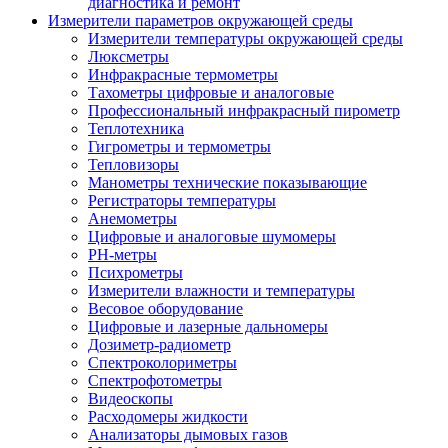
диагностика и ремонт
Измерители параметров окружающей среды
Измерители температуры окружающей среды
Люксметры
Инфракрасные термометры
Тахометры цифровые и аналоговые
Профессиональный инфракрасный пирометр
Теплотехника
Гигрометры и термометры
Тепловизоры
Манометры технические показывающие
Регистраторы температуры
Анемометры
Цифровые и аналоговые шумомеры
PH-метры
Психрометры
Измерители влажности и температуры
Весовое оборудование
Цифровые и лазерные дальномеры
Дозиметр-радиометр
Спектроколориметры
Спектрофотометры
Видеоскопы
Расходомеры жидкости
Анализаторы дымовых газов