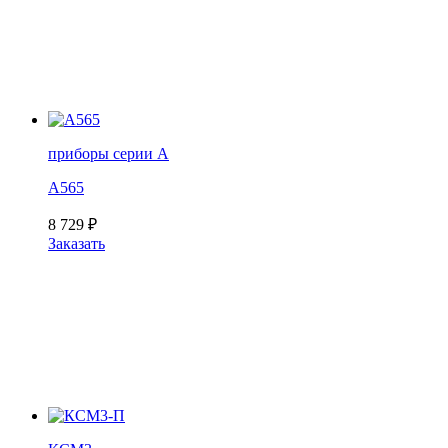
приборы серии А
А565
8 729
₽
Заказать