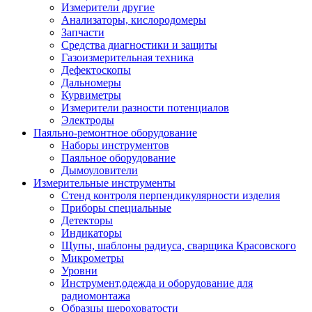
Измерители другие
Анализаторы, кислородомеры
Запчасти
Средства диагностики и защиты
Газоизмерительная техника
Дефектоскопы
Дальномеры
Курвиметры
Измерители разности потенциалов
Электроды
Паяльно-ремонтное оборудование
Наборы инструментов
Паяльное оборудование
Дымоуловители
Измерительные инструменты
Стенд контроля перпендикулярности изделия
Приборы специальные
Детекторы
Индикаторы
Щупы, шаблоны радиуса, сварщика Красовского
Микрометры
Уровни
Инструмент,одежда и оборудование для
радиомонтажа
Образцы шероховатости