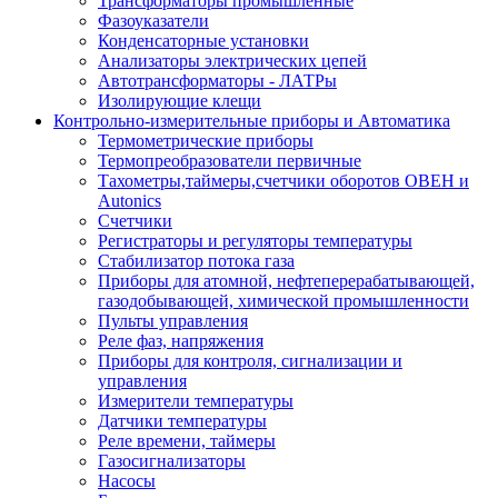
Трансформаторы промышленные
Фазоуказатели
Конденсаторные установки
Анализаторы электрических цепей
Автотрансформаторы - ЛАТРы
Изолирующие клещи
Контрольно-измерительные приборы и Автоматика
Термометрические приборы
Термопреобразователи первичные
Тахометры,таймеры,счетчики оборотов ОВЕН и
Autonics
Счетчики
Регистраторы и регуляторы температуры
Стабилизатор потока газа
Приборы для атомной, нефтеперерабатывающей,
газодобывающей, химической промышленности
Пульты управления
Реле фаз, напряжения
Приборы для контроля, сигнализации и
управления
Измерители температуры
Датчики температуры
Реле времени, таймеры
Газосигнализаторы
Насосы