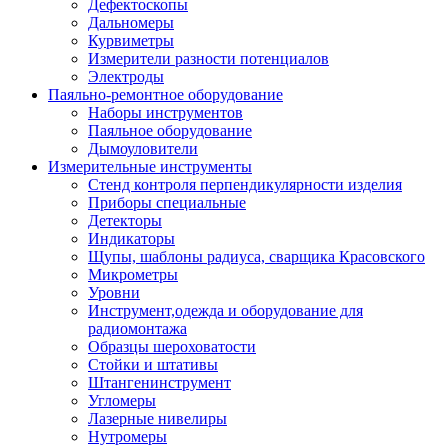
Дефектоскопы
Дальномеры
Курвиметры
Измерители разности потенциалов
Электроды
Паяльно-ремонтное оборудование
Наборы инструментов
Паяльное оборудование
Дымоуловители
Измерительные инструменты
Стенд контроля перпендикулярности изделия
Приборы специальные
Детекторы
Индикаторы
Щупы, шаблоны радиуса, сварщика Красовского
Микрометры
Уровни
Инструмент,одежда и оборудование для
радиомонтажа
Образцы шероховатости
Стойки и штативы
Штангенинструмент
Угломеры
Лазерные нивелиры
Нутромеры