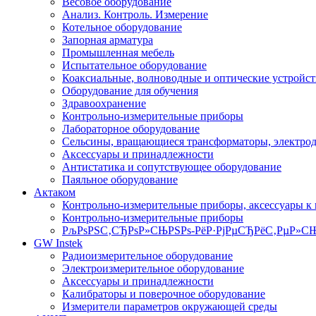
Весовое оборудование
Анализ. Контроль. Измерение
Котельное оборудование
Запорная арматура
Промышленная мебель
Испытательное оборудование
Коаксиальные, волноводные и оптические устройст
Оборудование для обучения
Здравоохранение
Контрольно-измерительные приборы
Лабораторное оборудование
Сельсины, вращающиеся трансформаторы, электро
Аксессуары и принадлежности
Антистатика и сопутствующее оборудование
Паяльное оборудование
Актаком
Контрольно-измерительные приборы, аксессуары к
Контрольно-измерительные приборы
РљРѕРЅС‚СЂРѕР»СЊРЅРѕ-РёР·РјРµСЂРёС‚РµР»СЊ
GW Instek
Радиоизмерительное оборудование
Электроизмерительное оборудование
Аксессуары и принадлежности
Калибраторы и поверочное оборудование
Измерители параметров окружающей среды