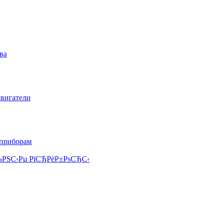
ва
двигатели
 приборам
РЅС‹Рµ РїСЂРёР±РѕСЂС‹