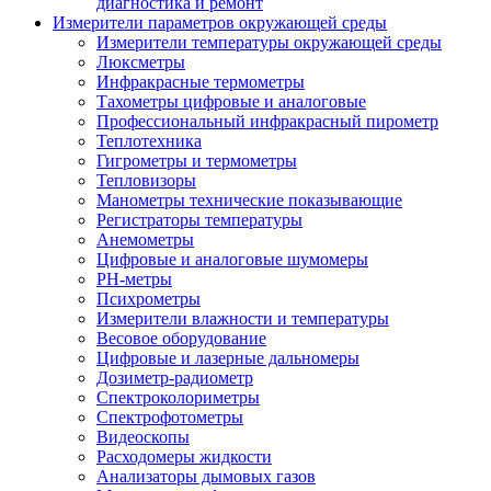
диагностика и ремонт
Измерители параметров окружающей среды
Измерители температуры окружающей среды
Люксметры
Инфракрасные термометры
Тахометры цифровые и аналоговые
Профессиональный инфракрасный пирометр
Теплотехника
Гигрометры и термометры
Тепловизоры
Манометры технические показывающие
Регистраторы температуры
Анемометры
Цифровые и аналоговые шумомеры
PH-метры
Психрометры
Измерители влажности и температуры
Весовое оборудование
Цифровые и лазерные дальномеры
Дозиметр-радиометр
Спектроколориметры
Спектрофотометры
Видеоскопы
Расходомеры жидкости
Анализаторы дымовых газов