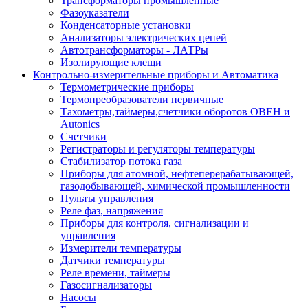
Трансформаторы промышленные
Фазоуказатели
Конденсаторные установки
Анализаторы электрических цепей
Автотрансформаторы - ЛАТРы
Изолирующие клещи
Контрольно-измерительные приборы и Автоматика
Термометрические приборы
Термопреобразователи первичные
Тахометры,таймеры,счетчики оборотов ОВЕН и
Autonics
Счетчики
Регистраторы и регуляторы температуры
Стабилизатор потока газа
Приборы для атомной, нефтеперерабатывающей,
газодобывающей, химической промышленности
Пульты управления
Реле фаз, напряжения
Приборы для контроля, сигнализации и
управления
Измерители температуры
Датчики температуры
Реле времени, таймеры
Газосигнализаторы
Насосы