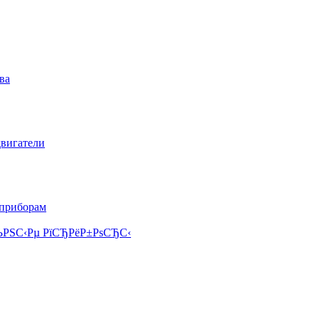
ва
двигатели
 приборам
РЅС‹Рµ РїСЂРёР±РѕСЂС‹