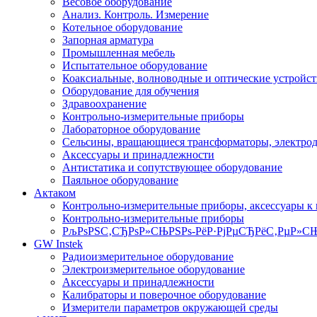
Весовое оборудование
Анализ. Контроль. Измерение
Котельное оборудование
Запорная арматура
Промышленная мебель
Испытательное оборудование
Коаксиальные, волноводные и оптические устройст
Оборудование для обучения
Здравоохранение
Контрольно-измерительные приборы
Лабораторное оборудование
Сельсины, вращающиеся трансформаторы, электро
Аксессуары и принадлежности
Антистатика и сопутствующее оборудование
Паяльное оборудование
Актаком
Контрольно-измерительные приборы, аксессуары к
Контрольно-измерительные приборы
РљРѕРЅС‚СЂРѕР»СЊРЅРѕ-РёР·РјРµСЂРёС‚РµР»СЊ
GW Instek
Радиоизмерительное оборудование
Электроизмерительное оборудование
Аксессуары и принадлежности
Калибраторы и поверочное оборудование
Измерители параметров окружающей среды